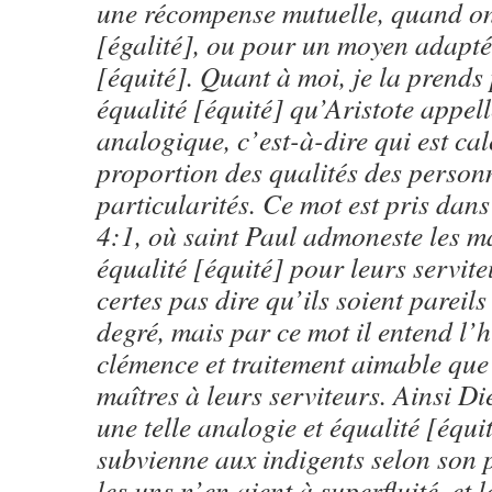
une récompense mutuelle, quand on 
[égalité], ou pour un moyen adapté 
[équité]. Quant à moi, je la prends 
équalité [équité] qu’Aristote appell
analogique, c’est-à-dire qui est cal
proportion des qualités des personn
particularités. Ce mot est pris dans
4:1, où saint Paul admoneste les m
équalité [équité] pour leurs serviteu
certes pas dire qu’ils soient pareils
degré, mais par ce mot il entend l’
clémence et traitement aimable que 
maîtres à leurs serviteurs. Ainsi Die
une telle analogie et équalité [équi
subvienne aux indigents selon son p
les uns n’en aient à superfluité, et l