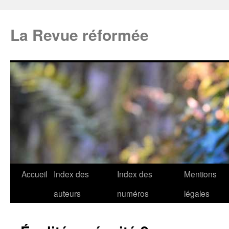
La Revue réformée
Accueil
Index des
Index des
Mentions
auteurs
numéros
légales