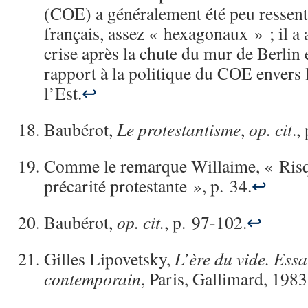
(COE) a généralement été peu ressenti
français, assez « hexagonaux » ; il a 
crise après la chute du mur de Berlin 
rapport à la politique du COE envers 
l’Est.
↩
Baubérot,
Le protestantisme
,
op. cit
.,
Comme le remarque Willaime, « Risqu
précarité protestante », p. 34.
↩
Baubérot,
op. cit.
, p. 97-102.
↩
Gilles Lipovetsky,
L’ère du vide. Essa
contemporain
, Paris, Gallimard, 1983