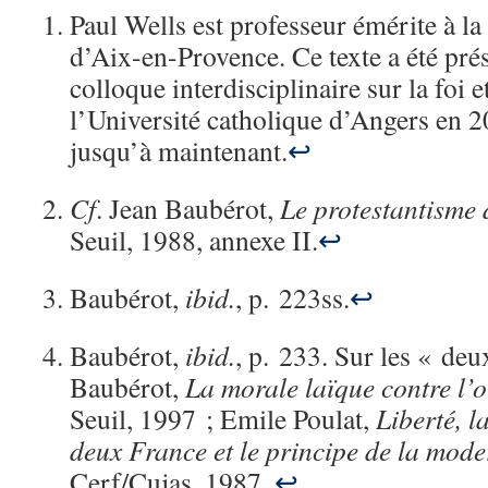
Paul Wells est professeur émérite à la
d’Aix-en-Provence. Ce texte a été pré
colloque interdisciplinaire sur la foi et
l’Université catholique d’Angers en 2
jusqu’à maintenant.
↩
Cf
. Jean Baubérot,
Le protestantisme 
Seuil, 1988, annexe II.
↩
Baubérot,
ibid.
, p. 223ss.
↩
Baubérot,
ibid.
, p. 233. Sur les « de
Baubérot,
La morale laïque contre l’
Seuil, 1997 ; Emile Poulat,
Liberté, l
deux France et le principe de la mode
Cerf/Cujas, 1987.
↩