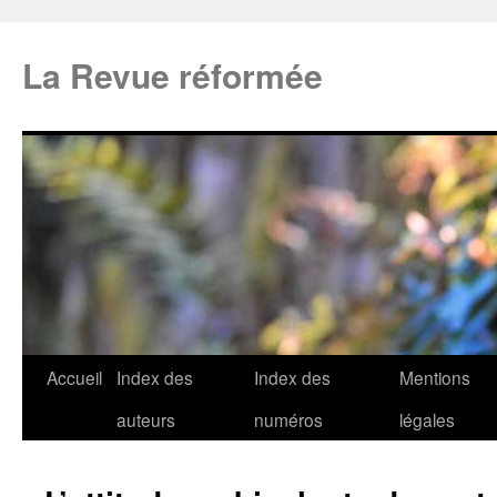
La Revue réformée
Accueil
Index des
Index des
Mentions
auteurs
numéros
légales