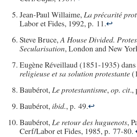
Jean-Paul Willaime,
La précarité prot
Labor et Fides, 1992, p. 11.
↩
Steve Bruce,
A House Divided. Protes
Secularisation
, London and New York
Eugène Réveillaud (1851-1935) dans 
religieuse et sa solution protestante
(
Baubérot,
Le protestantisme
,
op. cit
.,
Baubérot,
ibid.
, p. 49.
↩
Baubérot,
Le retour des huguenots
, P
Cerf/Labor et Fides, 1985, p. 77-80.