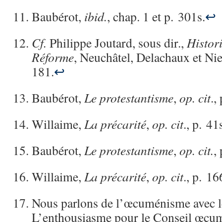
Baubérot,
ibid.
, chap. 1 et p. 301s.
↩
Cf.
Philippe Joutard, sous dir.,
Histor
Réforme
, Neuchâtel, Delachaux et Nie
181.
↩
Baubérot,
Le protestantisme
,
op. cit
.,
Willaime,
La précarité
,
op. cit
., p. 4
Baubérot,
Le protestantisme
,
op. cit.
,
Willaime,
La précarité
,
op. cit
., p. 16
Nous parlons de l’œcuménisme avec le
L’enthousiasme pour le Conseil œcum