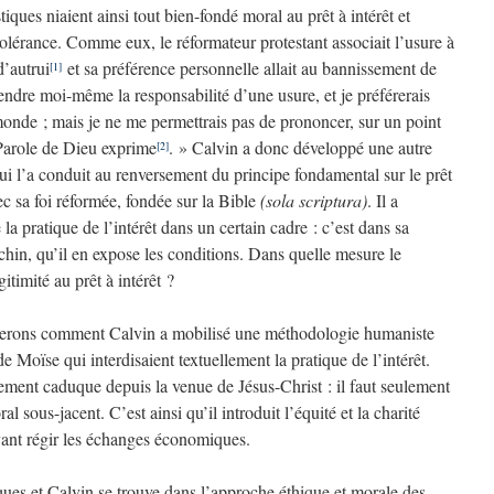
ques niaient ainsi tout bien-fondé moral au prêt à intérêt et
 tolérance. Comme eux, le réformateur protestant associait l’usure à
d’autrui
et sa préférence personnelle allait au bannissement de
[1]
endre moi-même la responsabilité d’une usure, et je préférerais
nde ; mais je ne me permettrais pas de prononcer, sur un point
 Parole de Dieu exprime
. » Calvin a donc développé une autre
[2]
 qui l’a conduit au renversement du principe fondamental sur le prêt
vec sa foi réformée, fondée sur la Bible
(sola scriptura)
. Il a
 la pratique de l’intérêt dans un certain cadre : c’est dans sa
chin, qu’il en expose les conditions. Dans quelle mesure le
itimité au prêt à intérêt ?
erons comment Calvin a mobilisé une méthodologie humaniste
 de Moïse qui interdisaient textuellement la pratique de l’intérêt.
llement caduque depuis la venue de Jésus-Christ : il faut seulement
al sous-jacent. C’est ainsi qu’il introduit l’équité et la charité
nt régir les échanges économiques.
ues et Calvin se trouve dans l’approche éthique et morale des