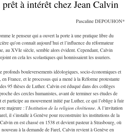
 prêt à intérêt chez Jean Calvin
Pascaline DEPOUHON*
omme le penseur qui a ouvert la porte à une pratique libre du
ncière qu’on connaît aujourd’hui et l’influence du réformateur
que, au XVIe siècle, semble alors évident. Cependant, Calvin
rejoint en cela les scolastiques qui honnissaient les usuriers.
 de profonds bouleversements idéologiques, socio-économiques et
n, en France, et le processus qui a mené à la Réforme protestante
 des 95 thèses de Luther. Calvin est éduqué dans des collèges
t proche des cercles humanistes, avant de terminer ses études de
st et participe au mouvement initié par Luther, ce qui l’oblige à fuir
re majeure : l’
Institution de la religion chrétienne
. A l’invitation
el, il s’installe à Genève pour reconstruire les institutions de la
 Calvin en est chassé en 1538 et devient pasteur à Strasbourg, où
De nouveau à la demande de Farel, Calvin revient à Genève en