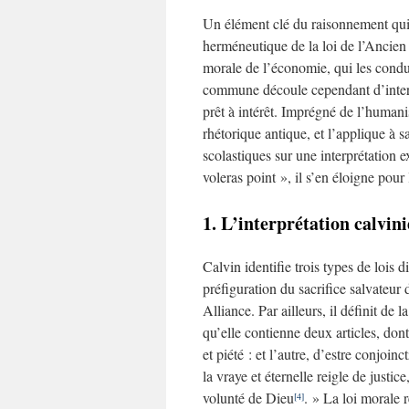
Un élément clé du raisonnement qui a
herméneutique de la loi de l’Ancien 
morale de l’économie, qui les condu
commune découle cependant d’interp
prêt à intérêt. Imprégné de l’human
rhétorique antique, et l’applique à s
scolastiques sur une interprétatio
voleras point », il s’en éloigne pour
1. L’interprétation calvin
Calvin identifie trois types de lois 
préfiguration du sacrifice salvateur
Alliance. Par ailleurs, il définit de
qu’elle contienne deux articles, d
et piété : et l’autre, d’estre conjoin
la vraye et éternelle reigle de justi
volunté de Dieu
. » La loi morale
[4]