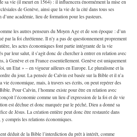
 de sa vie (il meurt en 1564) : il influencera énormément la mise en
cclésiales de Genève, ainsi que la vie de la cité dans tous ses
n d’une académie, lieu de formation pour les pasteurs.
e comme les autres penseurs du Moyen Age et de son époque : d’un
é par la foi chrétienne. Il n’y a pas de questionnement proprement
ère, les actes économiques font partie intégrante de la vie
par leur salut, il s’agit donc de chercher à entrer en relation avec
ens, à Genève et en France essentiellement. Genève est uniquement
foi, un Etat » – en vigueur ailleurs en Europe. Le pluralisme et la
’ordre du jour. La pensée de Calvin est basée sur la Bible et il n’a
 vie économique, mais, à travers ses écrits, on peut repérer des
Bible. Pour Calvin, l’homme existe pour être en relation avec
conçoit l’économie comme un lieu d’expression de la foi et de vie
ation est déchue et donc marquée par le péché, Dieu a donné sa
fice de Jésus. La création entière peut donc être restaurée dans
, y compris les relations économiques.
t déduit de la Bible l’interdiction du prêt à intérêt, comme