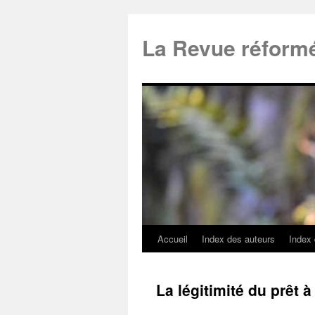
La Revue réform
Accueil
Index des auteurs
Index
La légitimité du prêt à