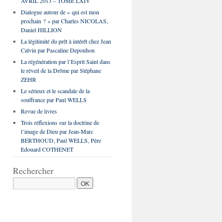
AVRIL 2013 – TOME LXIV
Dialogue autour de « qui est mon
prochain ? » par Charles NICOLAS,
Daniel HILLION
La légitimité du prêt à intérêt chez Jean
Calvin par Pascaline Depouhon
La régénération par l’Esprit Saint dans
le réveil de la Drôme par Stéphane
ZEHR
Le sérieux et le scandale de la
souffrance par Paul WELLS
Revue de livres
Trois réflexions sur la doctrine de
l’image de Dieu par Jean-Marc
BERTHOUD, Paul WELLS, Père
Edouard COTHENET
Rechercher