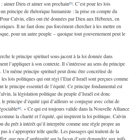
s : aimer Dieu et aimer son prochain
. C’est pour les lois
[5]
 un principe de rhétorique humaniste : la prise en compte du
l. Pour Calvin, elles ont été données par Dieu aux Hébreux, en
toriques. Il ne faut donc pas forcément chercher à les mettre en
époque, pour un autre peuple – quoique tout gouvernement peut le
che le principe spirituel sous-jacent à la loi donnée dans
t l’appliquer à son contexte. Il s’intéresse au sens du principe
exte. Un même principe spirituel peut donc être concrétisé de
 les lois politiques qui ont régi l’Etat d’Israël sont perçues comme
nt le principe essentiel de l’équité. Ce principe fondamental est
in, la législation politique du peuple d’Israël est donc
le principe d’équité (qui d’ailleurs se conjugue avec celui de
négociable
. » Ce qui est toujours valide dans la Nouvelle Alliance
[6]
comme la charité et l’équité, qui inspirent la loi politique. Calvin
on du prêt à intérêt qu’il interprète comme une règle propre au
 pas à s’approprier telle quelle. Les passages qui traitent de la
 effet, que peu d’ambiguïté sur la façon d’agir demandée aux juifs.