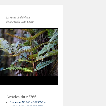
La revue de théologie
de la Faculté Jean Calvin
Articles du n°266
Sommaire N° 266 – 2013/2-3 –