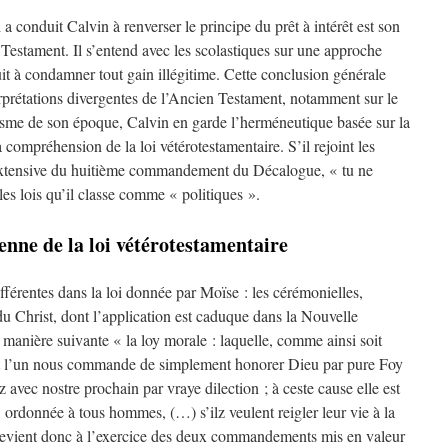
 conduit Calvin à renverser le principe du prêt à intérêt est son
Testament. Il s’entend avec les scolastiques sur une approche
it à condamner tout gain illégitime. Cette conclusion générale
rétations divergentes de l’Ancien Testament, notamment sur le
isme de son époque, Calvin en garde l’herméneutique basée sur la
a compréhension de la loi vétérotestamentaire. S’il rejoint les
n extensive du huitième commandement du Décalogue, « tu ne
 les lois qu’il classe comme « politiques ».
ienne de la loi vétérotestamentaire
différentes dans la loi donnée par Moïse : les cérémonielles,
 du Christ, dont l’application est caduque dans la Nouvelle
 la manière suivante « la loy morale : laquelle, comme ainsi soit
ont l’un nous commande de simplement honorer Dieu par pure Foy
ctz avec nostre prochain par vraye dilection ; à ceste cause elle est
ce, ordonnée à tous hommes, (…) s’ilz veulent reigler leur vie à la
 revient donc à l’exercice des deux commandements mis en valeur