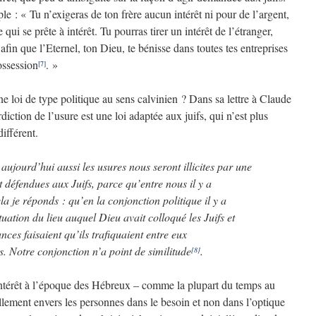
 : « Tu n’exigeras de ton frère aucun intérêt ni pour de l’argent,
 qui se prête à intérêt. Tu pourras tirer un intérêt de l’étranger,
 afin que l’Eternel, ton Dieu, te bénisse dans toutes tes entreprises
ossession
. »
[7]
ne loi de type politique au sens calvinien ? Dans sa lettre à Claude
diction de l’usure est une loi adaptée aux juifs, qui n’est plus
ifférent.
 aujourd’hui aussi les usures nous seront illicites par une
 défendues aux Juifs, parce qu’entre nous il y a
la je réponds : qu’en la conjonction politique il y a
tuation du lieu auquel Dieu avait colloqué les Juifs et
ces faisaient qu’ils trafiquaient entre eux
 Notre conjonction n’a point de similitude
.
[8]
à intérêt à l’époque des Hébreux – comme la plupart du temps au
llement envers les personnes dans le besoin et non dans l’optique