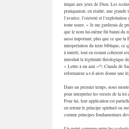
inique aux yeux de Dieu. Les scolasti
pratiquaient, en réalité, une grande
l’avarice, l’oisiveté et l’exploitation 
toute usure. « Je me garderais de pr
que le nom lui-même fût banni du mo
aussi important, plus que ce que la
interprétation du texte biblique, ce
à intérêt, tout en restant cohérent a
introduit la légitimité théologique de
« Lettre à un ami »
, Claude de Sa
[3]
réformateur a-t-il alors donné une lég
Dans un premier temps, nous montr
pour interpréter les versets de la loi
Pour lui, leur application est partie
en retenir le principe spirituel ou mor
comme principes fondamentaux deva
Un point commun entre les scolastiq