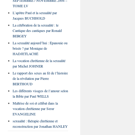
SEPTEMBRE / NOVEMBRE 2004 –
TOME LV
L’apôtre Paul et la sexualité par
Jacques BUCHHOLD
La célébration de la sexualité : le
Cantique des cantiques par Ronald
BERGEY
La sexualité aujourd’hui : Épanouie ou
brisée ? par Monique de
HADJETLACHÉ
La vocation chrétienne de la sexualité
par Michel JOHNER
Le rapport des sexes au fil de l’histoire
de la révélation par Pierre
BERTHOUD
Les différents visages de l’amour selon
la Bible par Paul WELLS
Maîtrise de soi et célibat dans la
vocation chrétienne par Sœur
EVANGELINE
sexualité : thérapie chrétienne et
reconstruction par Jonathan HANLEY