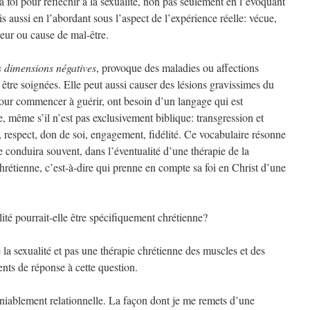
a foi pour réfléchir à la sexualité, non pas seulement en l’évoquant
aussi en l’abordant sous l’aspect de l’expérience réelle: vécue,
heur ou cause de mal-être.
s dimensions négatives
, provoque des maladies ou affections
être soignées. Elle peut aussi causer des lésions gravissimes du
pour commencer à guérir, ont besoin d’un langage qui est
 même s’il n’est pas exclusivement biblique: transgression et
, respect, don de soi, engagement, fidélité. Ce vocabulaire résonne
le conduira souvent, dans l’éventualité d’une thérapie de la
chrétienne, c’est-à-dire qui prenne en compte sa foi en Christ d’une
ité pourrait-elle être spécifiquement chrétienne?
la sexualité et pas une thérapie chrétienne des muscles et des
nts de réponse à cette question.
déniablement relationnelle. La façon dont je me remets d’une