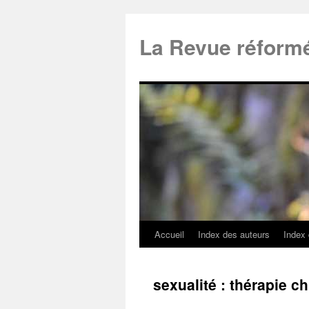
La Revue réform
Accueil
Index des auteurs
Index
sexualité : thérapie c