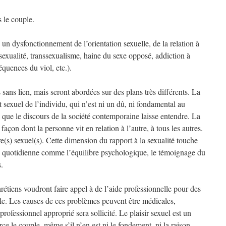
 le couple.
un dysfonctionnement de l’orientation sexuelle, de la relation à
isexualité, transsexualisme, haine du sexe opposé, addiction à
quences du viol, etc.).
sans lien, mais seront abordées sur des plans très différents. La
sexuel de l’individu, qui n’est ni un dû, ni fondamental au
que le discours de la société contemporaine laisse entendre. La
çon dont la personne vit en relation à l’autre, à tous les autres.
e(s) sexuel(s). Cette dimension du rapport à la sexualité touche
e quotidienne comme l’équilibre psychologique, le témoignage du
.
rétiens voudront faire appel à de l’aide professionnelle pour des
ple. Les causes de ces problèmes peuvent être médicales,
professionnel approprié sera sollicité. Le plaisir sexuel est un
ce le couple, même s’il n’en est ni le fondement, ni la raison