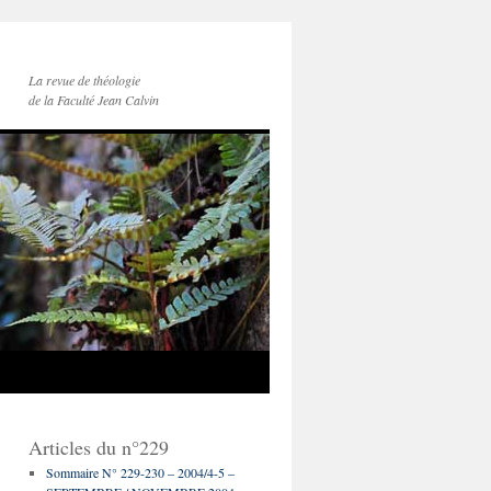
La revue de théologie
de la Faculté Jean Calvin
Articles du n°229
Sommaire N° 229-230 – 2004/4-5 –