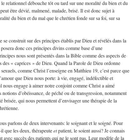
, le relationnel débouche tôt ou tard sur une moralité du bien et du
peut être dévié, malmené, malade, brisé. Il est donc sujet à
lité du bien et du mal que le chrétien fonde sur sa foi, sur sa
se construit sur des principes établis par Dieu et révélés dans la
n posera donc ces principes divins comme base d’une
 principes nous sont présentés dans la Bible comme des aspects de
as des « caprices » de Dieu. Quand la Parole de Dieu ordonne
s sexuels, comme Christ l’enseigne en Matthieu 19, c’est parce que
e l’amour que Dieu nous porte: à vie, engagé, indéfectible et
ul nous engage à aimer notre conjoint comme Christ a aimé
es notions d’obéissance, de péché ou de transgression, notamment
té brisée, qui nous permettent d’envisager une thérapie de la
hrétienne.
us parlons de deux intervenants: le soignant et le soigné. Pour
-il que les deux, thérapeute
et
patient, le soient aussi? Je connais
t avec succès des patients qui ne le sont pas. Leur modèle de la