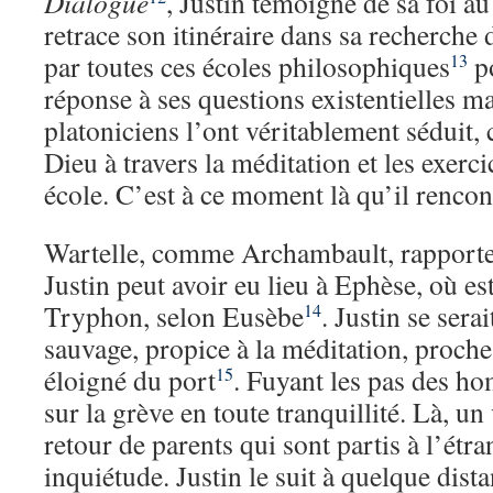
Dialogue
, Justin témoigne de sa foi au
retrace son itinéraire dans sa recherche d
par toutes ces écoles philosophiques
po
13
réponse à ses questions existentielles ma
platoniciens l’ont véritablement séduit, c
Dieu à travers la méditation et les exerci
école. C’est à ce moment là qu’il rencont
Wartelle, comme Archambault, rapporte
Justin peut avoir eu lieu à Ephèse, où es
Tryphon, selon Eusèbe
. Justin se sera
14
sauvage, propice à la méditation, proche
éloigné du port
. Fuyant les pas des ho
15
sur la grève en toute tranquillité. Là, un 
retour de parents qui sont partis à l’étra
inquiétude. Justin le suit à quelque dist