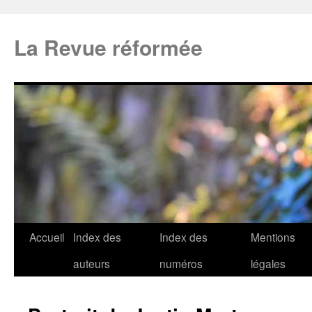
La Revue réformée
Accueil
Index des
Index des
Mentions
auteurs
numéros
légales