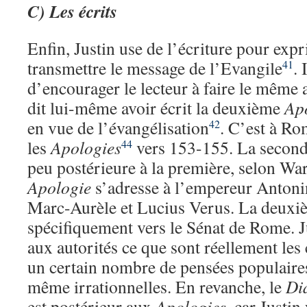
C) Les écrits
Enfin, Justin use de l’écriture pour expr
transmettre le message de l’Evangile
. 
41
d’encourager le lecteur à faire le même a
dit lui-même avoir écrit la deuxième
Ap
en vue de l’évangélisation
. C’est à R
42
les
Apologies
vers 153-155. La secon
44
peu postérieure à la première, selon War
Apologie
s’adresse à l’empereur Antonin
Marc-Aurèle et Lucius Verus. La deuxiè
spécifiquement vers le Sénat de Rome. J
aux autorités ce que sont réellement les
un certain nombre de pensées populaire
même irrationnelles. En revanche, le
Di
est postérieur aux
Apologies
, car Justi