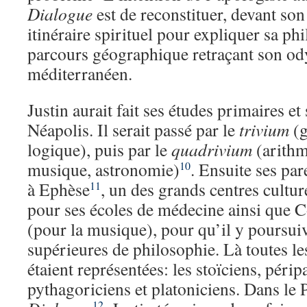
Dialogue
est de reconstituer, devant son
itinéraire spirituel pour expliquer sa ph
parcours géographique retraçant son ody
méditerranéen.
Justin aurait fait ses études primaires et
Néapolis. Il serait passé par le
trivium
(g
logique), puis par le
quadrivium
(arithm
musique, astronomie)
. Ensuite ses par
10
à Ephèse
, un des grands centres cultur
11
pour ses écoles de médecine ainsi que 
(pour la musique), pour qu’il y poursui
supérieures de philosophie. Là toutes les
étaient représentées: les stoïciens, péripa
pythagoriciens et platoniciens. Dans le
12