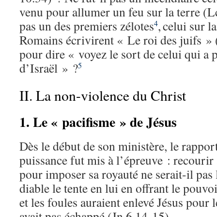
venu pour allumer un feu sur la terre (L
pas un des premiers zélotes
,
celui sur l
4
Romains écrivirent « Le roi des juifs »
pour dire « voyez le sort de celui qui a 
d’Israël » ?
5
II. La non-violence du Christ
1. Le « pacifisme » de Jésus
Dès le début de son ministère, le rapport
puissance fut mis à l’épreuve : recourir 
pour imposer sa royauté ne serait-il pas 
diable le tente en lui en offrant le pouv
et les foules auraient enlevé Jésus pour le
avait pas échappé (Jn 6.14-15).