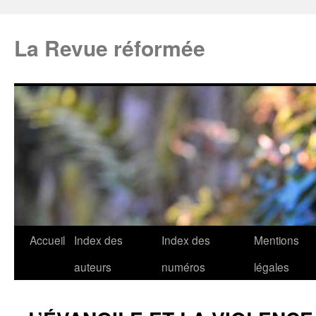
La Revue réformée
Accueil
Index des
Index des
Mentions
auteurs
numéros
légales