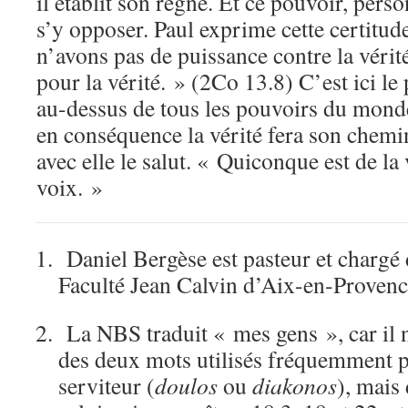
il établit son règne. Et ce pouvoir, perso
s’y opposer. Paul exprime cette certitud
n’avons pas de puissance contre la vérit
pour la vérité. » (2Co 13.8) C’est ici le
au-dessus de tous les pouvoirs du monde, 
en conséquence la vérité fera son chemi
avec elle le salut. « Quiconque est de la
voix. »
Daniel Bergèse est pasteur et chargé d
Faculté Jean Calvin d’Aix-en-Provenc
La NBS traduit « mes gens », car il ne
des deux mots utilisés fréquemment p
serviteur (
doulos
ou
diakonos
), mais