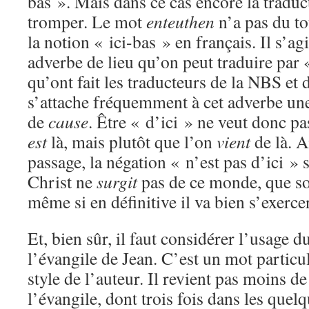
bas ». Mais dans ce cas encore la traduc
tromper. Le mot
enteuthen
n’a pas du to
la notion « ici-bas » en français. Il s’a
adverbe de lieu qu’on peut traduire par «
qu’ont fait les traducteurs de la NBS et 
s’attache fréquemment à cet adverbe un
de
cause
. Être « d’ici » ne veut donc p
est
là, mais plutôt que l’on
vient
de là. A
passage, la négation « n’est pas d’ici » 
Christ ne
surgit
pas de ce monde, que son
même si en définitive il va bien s’exerce
Et, bien sûr, il faut considérer l’usage
l’évangile de Jean. C’est un mot partic
style de l’auteur. Il revient pas moins de
l’évangile, dont trois fois dans les quel