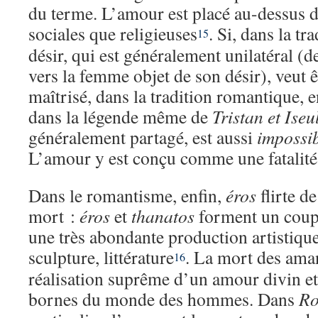
du terme. L’amour est placé au-dessus de 
sociales que religieuses
. Si, dans la tr
15
désir, qui est généralement unilatéral 
vers la femme objet de son désir), veut 
maîtrisé, dans la tradition romantique,
dans la légende même de
Tristan et Iseu
généralement partagé, est aussi
impossib
L’amour y est conçu comme une fatalité i
Dans le romantisme, enfin,
éros
flirte de
mort :
éros
et
thanatos
forment un coupl
une très abondante production artistique
sculpture, littérature
. La mort des aman
16
réalisation suprême d’un amour divin et
bornes du monde des hommes. Dans
Ro