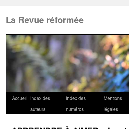
La Revue réformée
Accueil
Index des
Index des
Mentions
auteurs
numéros
légales