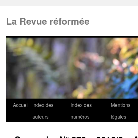
La Revue réformée
Accueil
Index des
Index des
Mentions
auteurs
numéros
légales