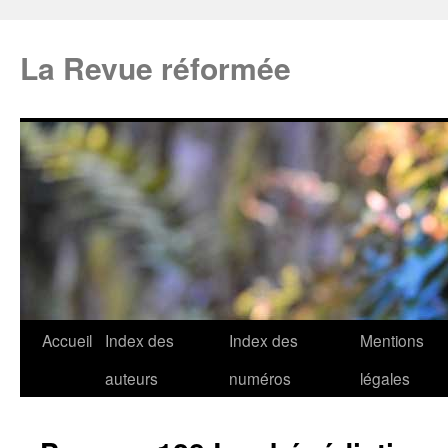
La Revue réformée
Accueil
Index des
Index des
Mentions
auteurs
numéros
légales