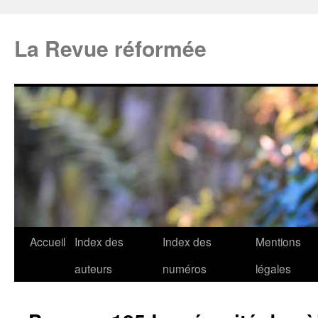
La Revue réformée
Accueil
Index des
Index des
Mentions
auteurs
numéros
légales