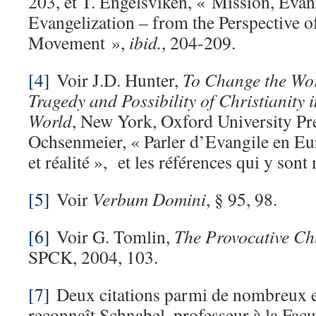
203, et T. Engelsviken, « Mission, Eva
Evangelization – from the Perspective o
Movement »,
ibid.
, 204-209.
[4]
Voir J.D. Hunter,
To Change the Wor
Tragedy and Possibility of Christianity
World
, New York, Oxford University Pre
Ochsenmeier, « Parler d’Evangile en Eu
et réalité », et les références qui y son
[5]
Voir
Verbum Domini
, § 95, 98.
[6]
Voir G. Tomlin,
The Provocative Ch
SPCK, 2004, 103.
[7]
Deux citations parmi de nombreux 
reconnaît Schnabel, professeur à la Facu