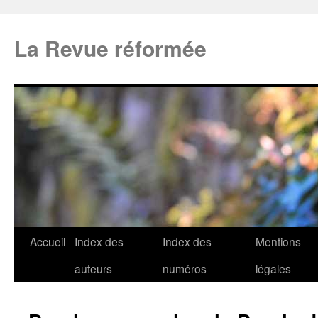
La Revue réformée
Accueil
Index des
Index des
Mentions
auteurs
numéros
légales