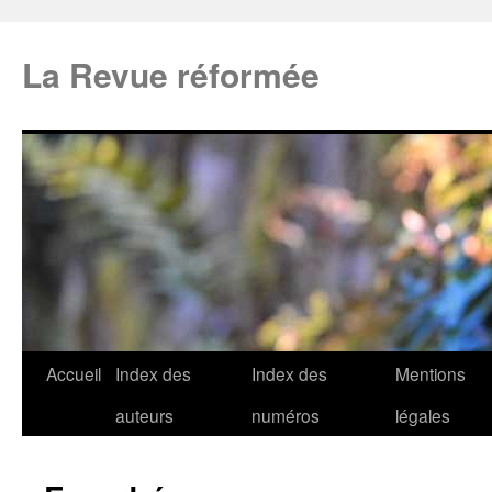
La Revue réformée
Accueil
Index des
Index des
Mentions
auteurs
numéros
légales