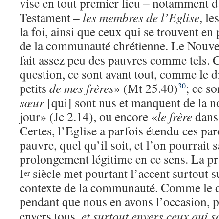
vise en tout premier lieu – notamment 
Testament –
les membres de l’Eglise
, le
la foi, ainsi que ceux qui se trouvent e
de la communauté chrétienne. Le Nouve
fait assez peu des pauvres comme tels. C
question, ce sont avant tout, comme le di
petits
de mes frères
» (Mt 25.40)
; ce so
30
sœur
[qui] sont nus et manquent de la n
jour» (Jc 2.14), ou encore «
le frère
dans 
Certes, l’Eglise a parfois étendu ces pa
pauvre, quel qu’il soit, et l’on pourrait
prolongement légitime en ce sens. La pr
I
siècle met pourtant l’accent surtout su
er
contexte de la communauté. Comme le di
pendant que nous en avons l’occasion, p
envers tous,
et surtout envers ceux qui s