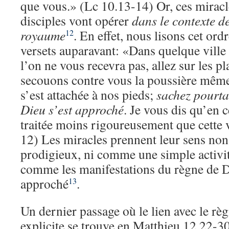
que vous.» (Lc 10.13-14) Or, ces miracl
disciples vont opérer
dans le contexte d
royaume
. En effet, nous lisons cet or
12
versets auparavant: «Dans quelque ville 
l’on ne vous recevra pas, allez sur les pl
secouons contre vous la poussière même 
s’est attachée à nos pieds;
sachez pourta
Dieu s’est approché
. Je vous dis qu’en 
traitée moins rigoureusement que cette v
12) Les miracles prennent leur sens non 
prodigieux, ni comme une simple activi
comme les manifestations du règne de D
approché
.
13
Un dernier passage où le lien avec le règ
explicite se trouve en Matthieu 12.22-30