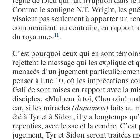
règne de Dieu qui fait irruption dans le
Comme le souligne N.T. Wright, les gué
visaient pas seulement à apporter un re
comprenaient, au contraire, en rapport 
du royaume»
.
11
C’est pourquoi ceux qui en sont témoin
rejettent le message qui les explique et q
menacés d’un jugement particulièrement
penser à Luc 10, où les imprécations cont
Galilée sont mises en rapport avec la mi
disciples: «Malheur à toi, Chorazin! mal
car, si les miracles
(dunameis)
faits au m
été à Tyr et à Sidon, il y a longtemps qu’
repenties, avec le sac et la cendre. C’est
jugement, Tyr et Sidon seront traitées 