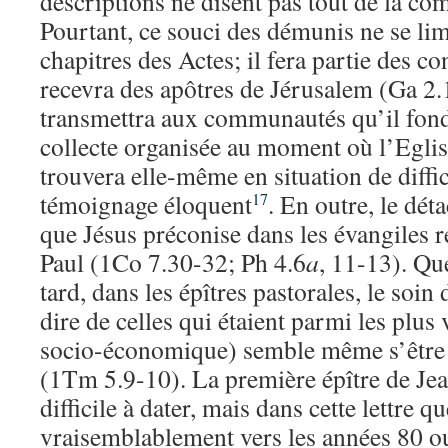
descriptions ne disent pas tout de la c
Pourtant, ce souci des démunis ne se li
chapitres des Actes; il fera partie des c
recevra des apôtres de Jérusalem (Ga 2.
transmettra aux communautés qu’il fond
collecte organisée au moment où l’Eglis
trouvera elle-même en situation de diffic
témoignage éloquent
. En outre, le dé
17
que Jésus préconise dans les évangiles r
Paul (1Co 7.30-32; Ph 4.6
a
, 11-13). Qu
tard, dans les épîtres pastorales, le soin
dire de celles qui étaient parmi les plus 
socio-économique) semble même s’être o
(1Tm 5.9-10). La première épître de Jean
difficile à dater, mais dans cette lettre q
vraisemblablement vers les années 80 o