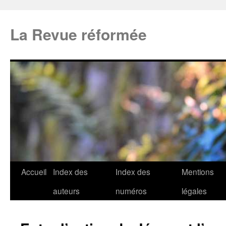
La Revue réformée
Accueil
Index des
Index des
Mentions
auteurs
numéros
légales