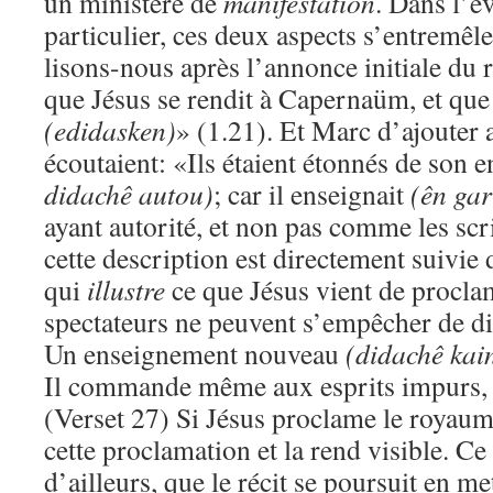
un ministère de
manifestation
. Dans l’é
particulier, ces deux aspects s’entremê
lisons-nous après l’annonce initiale d
que Jésus se rendit à Capernaüm, et que 
(edidasken)
» (1.21). Et Marc d’ajouter 
écoutaient: «Ils étaient étonnés de son
didachê autou)
; car il enseignait
(ên gar
ayant autorité, et non pas comme les scr
cette description est directement suivie
qui
illustre
ce que Jésus vient de proclam
spectateurs ne peuvent s’empêcher de d
Un enseignement nouveau
(didachê kai
Il commande même aux esprits impurs, et
(Verset 27) Si Jésus proclame le royaum
cette proclamation et la rend visible. Ce
d’ailleurs, que le récit se poursuit en me