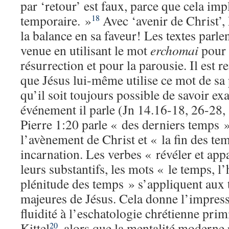
par ‘retour’ est faux, parce que cela im
temporaire. »
Avec ‘avenir de Christ’,
18
la balance en sa faveur! Les textes parl
venue en utilisant le mot
erchomai
pour 
résurrection et pour la parousie. Il est
que Jésus lui-même utilise ce mot de sa 
qu’il soit toujours possible de savoir e
événement il parle (Jn 14.16-18, 26-28,
Pierre 1:20 parle « des derniers temps 
l’avènement de Christ et « la fin des t
incarnation. Les verbes « révéler et appa
leurs substantifs, les mots « le temps, l’h
plénitude des temps » s’appliquent aux t
majeures de Jésus. Cela donne l’impress
fluidité à l’eschatologie chrétienne prim
Kittel
, alors que la mentalité moderne
20