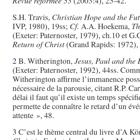
Revue réformée
53 (2003:4), 25-42.
S.H. Travis,
Christian Hope and the Fut
IVP, 1980), 19ss;
Cf.
A.A. Hoekema,
Th
(Exeter: Paternoster, 1979), ch.10 et G
Return of Christ
(Grand Rapids: 1972),
2
B. Witherington,
Jesus, Paul and the 
(Exeter: Paternoster, 1992), 44ss. Co
Witherington affirme l’immanence poss
nécessaire de la parousie, citant R.P. Ca
délai il faut qu’il existe un temps spéci
permette de connaître le retard d’un é
attente », 48.
3
C’est le thème central du livre d’A Kö