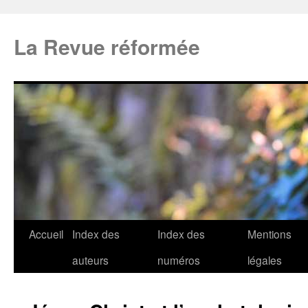
La Revue réformée
Accueil
Index des
Index des
Mentions
auteurs
numéros
légales