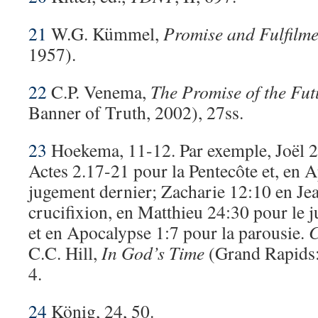
21
W.G. Kümmel,
Promise and Fulfilme
1957).
22
C.P. Venema,
The Promise of the Fut
Banner of Truth, 2002), 27ss.
23
Hoekema, 11-12. Par exemple, Joël 2.1
Actes 2.17-21 pour la Pentecôte et, en A
jugement dernier; Zacharie 12:10 en Je
crucifixion, en Matthieu 24:30 pour le
et en Apocalypse 1:7 pour la parousie.
C
C.C. Hill,
In God’s Time
(Grand Rapids:
4.
24
König, 24, 50.