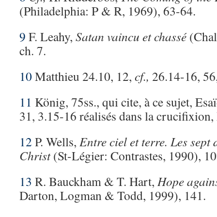
(Philadelphia: P & R, 1969), 63-64.
9
F. Leahy,
Satan vaincu et chassé
(Chal
ch. 7.
10
Matthieu 24.10, 12,
cf.,
26.14-16, 56,
11
König, 75ss., qui cite, à ce sujet, Esa
31, 3.15-16 réalisés dans la crucifixion,
12
P. Wells,
Entre ciel et terre. Les sept
Christ
(St-Légier: Contrastes, 1990), 10
13
R. Bauckham & T. Hart,
Hope again
Darton, Logman & Todd, 1999), 141.