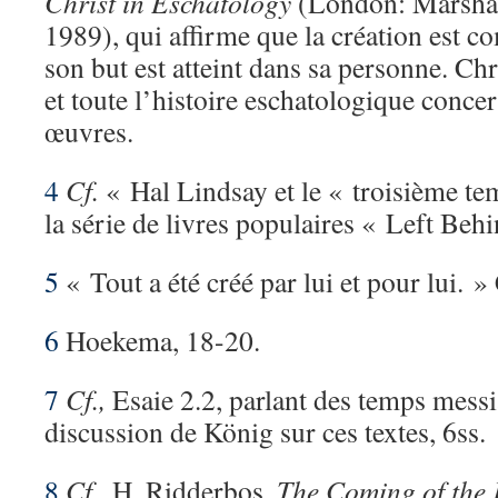
Christ in Eschatology
(London: Marshal
1989), qui affirme que la création est c
son but est atteint dans sa personne. Chr
et toute l’histoire eschatologique conce
œuvres.
4
Cf.
« Hal Lindsay et le « troisième te
la série de livres populaires « Left Beh
5
« Tout a été créé par lui et pour lui. »
6
Hoekema, 18-20.
7
Cf.,
Esaie 2.2, parlant des temps messia
discussion de König sur ces textes, 6ss.
8
Cf.,
H. Ridderbos,
The Coming of the