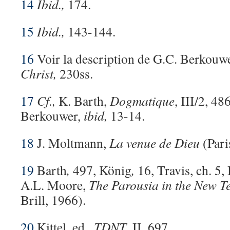
14
Ibid.,
174.
15
Ibid.,
143-144.
16
Voir la description de G.C. Berkouw
Christ,
230ss.
17
Cf.,
K. Barth,
Dogmatique
, III/2, 48
Berkouwer,
ibid,
13-14.
18
J. Moltmann,
La venue de Dieu
(Pari
19
Barth
,
497, König
,
16, Travis, ch. 5,
A.L. Moore,
The Parousia in the New T
Brill, 1966).
20
Kittel, ed.,
TDNT
, II, 697.