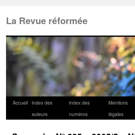
La Revue réformée
Accueil
Index des
Index des
Mentions
auteurs
numéros
légales