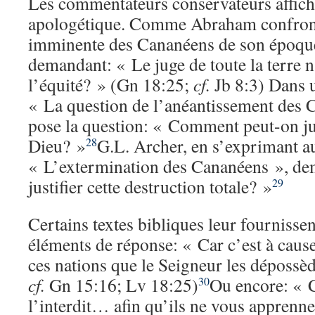
Les commentateurs conservateurs affich
apologétique. Comme Abraham confronté
imminente des Cananéens de son époque
demandant: « Le juge de toute la terre n’
l’équité? » (Gn 18:25;
cf.
Jb 8:3) Dans u
« La question de l’anéantissement des 
pose la question: « Comment peut-on jus
Dieu? »
G.L. Archer, en s’exprimant au
28
« L’extermination des Cananéens », 
justifier cette destruction totale? »
29
Certains textes bibliques leur fournissen
éléments de réponse: « Car c’est à caus
ces nations que le Seigneur les dépossèd
cf.
Gn 15:16; Lv 18:25)
Ou encore: « C
30
l’interdit… afin qu’ils ne vous apprenne