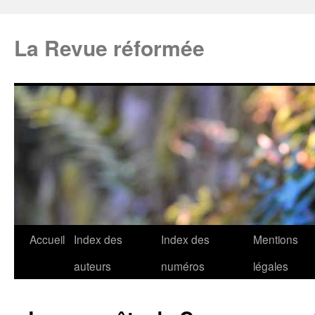
La Revue réformée
Accueil
Index des
Index des
Mentions
auteurs
numéros
légales