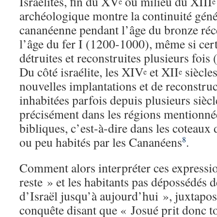
Israélites, fin du XV
ou milieu du XIII
e
e
archéologique montre la continuité génér
cananéenne pendant l’âge du bronze réc
l’âge du fer I (1200-1000), même si certa
détruites et reconstruites plusieurs fois
Du côté israélite, les XIV
et XII
siècles
e
e
nouvelles implantations et de reconstruc
inhabitées parfois depuis plusieurs siècl
précisément dans les régions mentionnée
bibliques, c’est-à-dire dans les coteaux 
ou peu habités par les Cananéens
.
8
Comment alors interpréter ces expressio
reste » et les habitants pas dépossédés 
d’Israël jusqu’à aujourd’hui », juxtapo
conquête disant que « Josué prit donc t