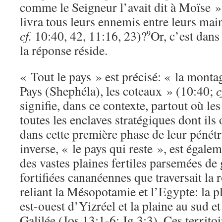
comme le Seigneur l’avait dit à Moïse »
livra tous leurs ennemis entre leurs mai
cf.
10:40, 42, 11:16, 23)?
Or, c’est dan
9
la réponse réside.
« Tout le pays » est précisé: « la monta
Pays (Shephéla), les coteaux » (10:40;
c
signifie, dans ce contexte, partout où les 
toutes les enclaves stratégiques dont ils
dans cette première phase de leur pénétr
inverse, « le pays qui reste », est égaleme
des vastes plaines fertiles parsemées de 
fortifiées cananéennes que traversait la 
reliant la Mésopotamie et l’Egypte: la pl
est-ouest d’Yizréel et la plaine au sud e
Galilée (Jos 13:1-6; Jg 3:3). Ces territoi