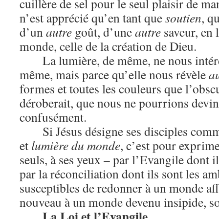
cuillère de sel pour le seul plaisir de ma
n’est apprécié qu’en tant que
soutien
, q
d’un
autre
goût, d’une
autre
saveur, en 
monde, celle de la création de Dieu.
La lumière, de même, ne nous intére
même, mais parce qu’elle nous révèle
a
formes et toutes les couleurs que l’obsc
déroberait, que nous ne pourrions devine
confusément.
Si Jésus désigne ses disciples com
et
lumière du monde
, c’est pour exprim
seuls, à ses yeux – par l’Evangile dont i
par la réconciliation dont ils sont les a
susceptibles de redonner à un monde affa
nouveau à un monde devenu insipide, so
La Loi et l’Evangile