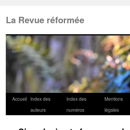
La Revue réformée
Accueil
Index des
Index des
Mentions
auteurs
numéros
légales