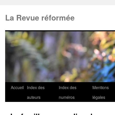
La Revue réformée
Accueil
Index des
Index des
Mentions
auteurs
numéros
légales