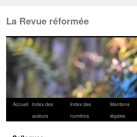
La Revue réformée
Accueil
Index des
Index des
Mentions
auteurs
numéros
légales