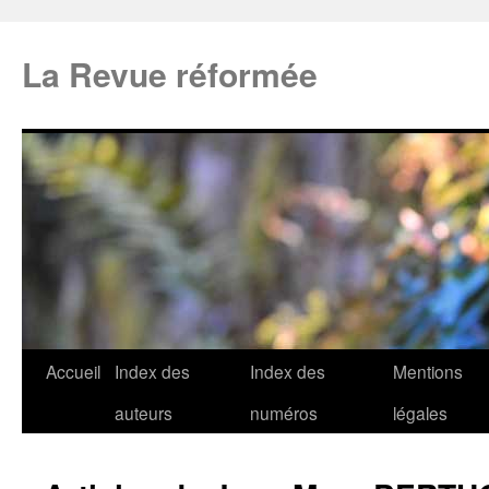
La Revue réformée
Accueil
Index des
Index des
Mentions
auteurs
numéros
légales