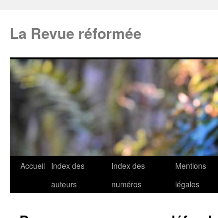
La Revue réformée
Accueil
Index des
Index des
Mentions
auteurs
numéros
légales