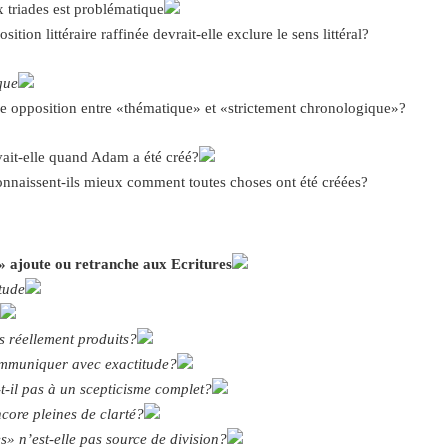
riades est problématique
littéraire raffinée devrait-elle exclure le sens littéral?
que
pposition entre «thématique» et «strictement chronologique»?
t-elle quand Adam a été créé?
issent-ils mieux comment toutes choses ont été créées?
e» ajoute ou retranche aux Ecritures
tude
?
s réellement produits?
ommuniquer avec exactitude?
t-il pas à un scepticisme complet?
ncore pleines de clarté?
» n’est-elle pas source de division?