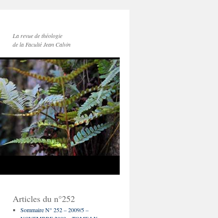
La revue de théologie
de la Faculté Jean Calvin
Articles du n°252
Sommaire N° 252 – 2009/5 –