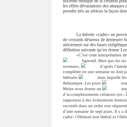
doctrine biblique de la création pou
les effets dévastateurs des attaques 
prendre très au sérieux la façon do
La théorie «cadre» ne provien
de croyants désireux de demeurer fid
strictement sur des bases exégétiques
définition suivante qu’en donne Lee
«C’est cette interprétation 
figuratif. Bien que les si
normaux,
d’après l’inter
complétée en une semaine ne doit pas 
littéraire
dans laquelle le
thématique. Les jours
son
Moïse nous donne un
ins
d’accomplissements créateurs (ex.:
rapportent à des événements histori
racontés dans un ordre non séquentie
d’une semaine de sept jours. Il y a
cadre: l’élément non littéral et l’él