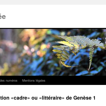
ée
 des numéros
Mentions légales
tation «cadre» ou «littéraire» de Genèse 1