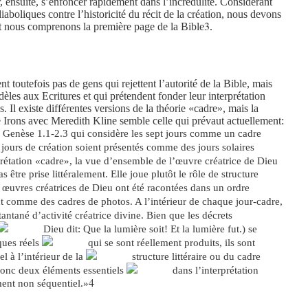
r, ensuite, s’enfoncer rapidement dans l’incrédulité. Considérant
diaboliques contre l’historicité du récit de la création, nous devons
3
nt nous comprenons la première page de la Bible
.
t toutefois pas de gens qui rejettent l’autorité de la Bible, mais
èles aux Ecritures et qui prétendent fonder leur interprétation
. Il existe différentes versions de la théorie «cadre», mais la
 Irons avec Meredith Kline semble celle qui prévaut actuellement:
de Genèse 1.1-2.3 qui considère les sept jours comme un cadre
x jours de création soient présentés comme des jours solaires
prétation «cadre», la vue d’ensemble de l’œuvre créatrice de Dieu
être prise littéralement. Elle joue plutôt le rôle de structure
s œuvres créatrices de Dieu ont été racontées dans un ordre
t comme des cadres de photos. A l’intérieur de chaque jour-cadre,
tantané d’activité créatrice divine. Bien que les décrets
Dieu dit: Que la lumière soit! Et la lumière fut.) se
ques réels
qui se sont réellement produits, ils sont
l à l’intérieur de la
structure littéraire ou du cadre
 donc deux éléments essentiels
dans l’interprétation
4
ément non séquentiel.»