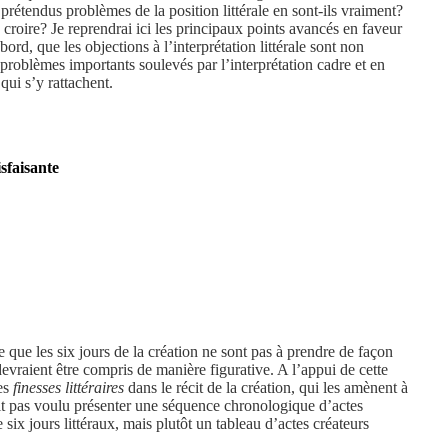
étendus problèmes de la position littérale en sont-ils vraiment?
e croire? Je reprendrai ici les principaux points avancés en faveur
bord, que les objections à l’interprétation littérale sont non
s problèmes importants soulevés par l’interprétation cadre et en
qui s’y rattachent.
isfaisante
e que les six jours de la création ne sont pas à prendre de façon
s devraient être compris de manière figurative. A l’appui de cette
des
finesses littéraires
dans le récit de la création, qui les amènent à
ait pas voulu présenter une séquence chronologique d’actes
 six jours littéraux, mais plutôt un tableau d’actes créateurs