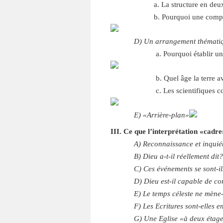
a. La structure en deux t
b. Pourquoi une composition 
D) Un arrangement thémati
a. Pourquoi établir une o
b. Quel âge la terre avai
c. Les scientifiques conna
E) «Arrière-plan»
III. Ce que l’interprétation «cadr
A) Reconnaissance et inquié
B) Dieu a-t-il réellement dit
C) Ces événements se sont-il
D) Dieu est-il capable de c
E) Le temps céleste ne mène-
F) Les Ecritures sont-elles e
G) Une Eglise «à deux étages