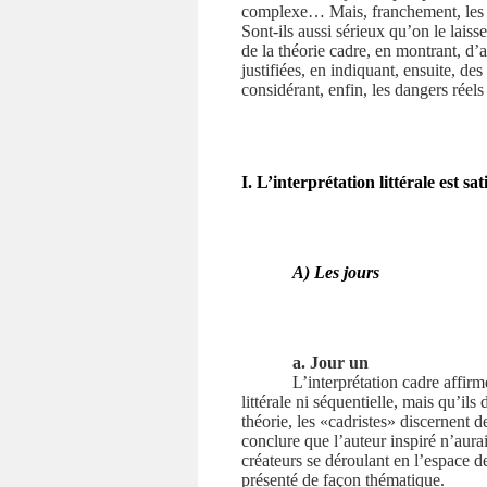
complexe… Mais, franchement, les pr
Sont-ils aussi sérieux qu’on le laiss
de la théorie cadre, en montrant, d’a
justifiées, en indiquant, ensuite, de
considérant, enfin, les dangers réels 
I. L’interprétation littérale est sat
A) Les jours
a. Jour un
L’interprétation cadre affirm
littérale ni séquentielle, mais qu’il
théorie, les «cadristes» discernent 
conclure que l’auteur inspiré n’aur
créateurs se déroulant en l’espace de
présenté de façon thématique.