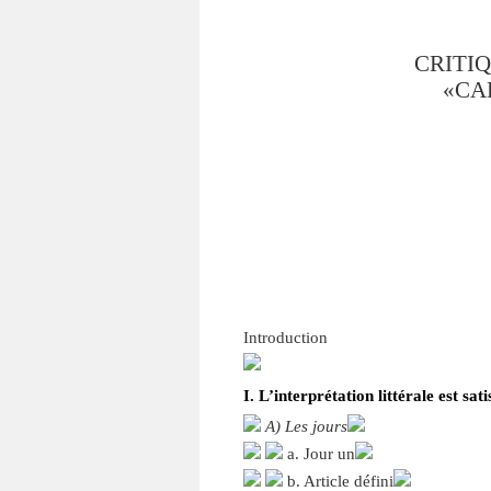
CRITIQ
«CA
Introduction
I. L’interprétation littérale est sat
A) Les jours
a. Jour un
b. Article défini