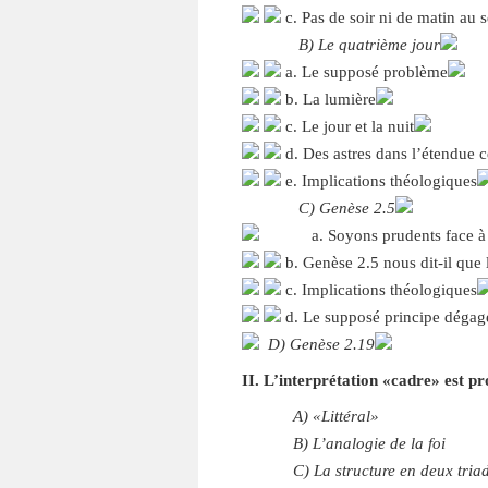
c. Pas de soir ni de matin au 
B) Le quatrième jour
a. Le supposé problème
b. La lumière
c. Le jour et la nuit
d. Des astres dans l’étendue c
e. Implications théologiques
C) Genèse 2.5
a. Soyons prudents face à de
b. Genèse 2.5 nous dit-il que 
c. Implications théologiques
d. Le supposé principe dégag
D) Genèse 2.19
II. L’interprétation «cadre» est p
A) «Littéral»
B) L’analogie de la foi
C) La structure en deux tria