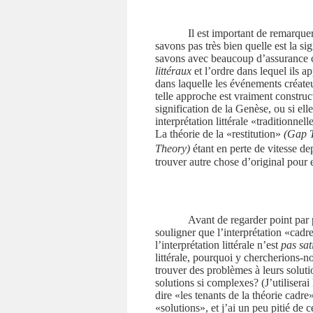
Il est important de remarquer
savons pas très bien quelle est la si
savons avec beaucoup d’assurance ce
littéraux
et l’ordre dans lequel ils 
dans laquelle les événements créate
telle approche est vraiment construc
signification de la Genèse, ou si elle
interprétation littérale «traditionnel
La théorie de la «restitution»
(Gap 
Theory)
étant en perte de vitesse d
trouver autre chose d’original pour 
Avant de regarder point par p
souligner que l’interprétation «cadre
l’interprétation littérale n’est
pas sat
littérale, pourquoi y chercherions-
trouver des problèmes à leurs solution
solutions si complexes? (J’utilisera
dire «les tenants de la théorie cadre
«solutions», et j’ai un peu pitié de 