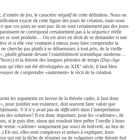
, d’entrée de jeu, le caractère
négatif
de cette définition. Nous ne
gnification exacte de cette figure des jours de création, mais nous
 que ces jours ne sont pas: ils ne sont certainement pas des jours
apparaissent ne correspond certainement pas à la
séquence
réelle
urs se sont produits… On est alors en droit de se demander si une
tive et si elle vise vraiment à mieux nous faire comprendre la
 ne cherche pas plutôt à se débarrasser, à tout prix, de la vieille
le», plutôt gênante devant l’
establishment
scientifique moderne…
Theory)
et la théorie des longues périodes de temps
(Day-Age
e
epuis qu’elles ont été développées au XIX
siècle, il faut bien
essayer de comprendre «autrement» le récit de la création.
oint les arguments en faveur de la théorie cadre, il faut donc
», pour justifier son existence, doit souvent faire valoir que
isfaisante
. S’il n’y avait pas de
difficultés
dans l’interprétation
nous des
solutions
? Il est donc important, pour les «cadristes», de
s, si je puis dire, sinon qui voudrait bien prêter l’oreille à leurs
i le terme «cadriste» uniquement par souci de brièveté, au lieu de
».) Eh oui, elles sont complexes et ardues à expliquer, leurs
ceux qui ont la tâche de résumer ou de vulgariser cette théorie fort