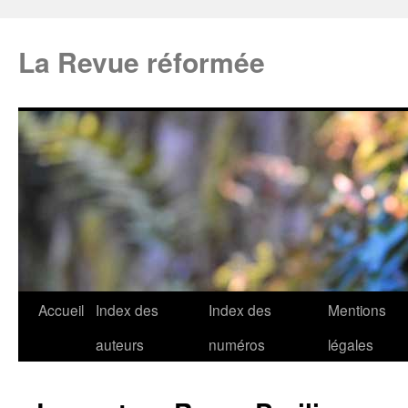
La Revue réformée
Accueil
Index des
Index des
Mentions
auteurs
numéros
légales