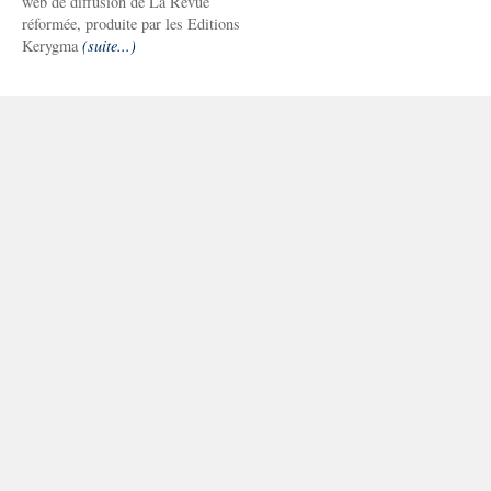
web de diffusion de La Revue
réformée, produite par les Editions
Kerygma
(suite...)