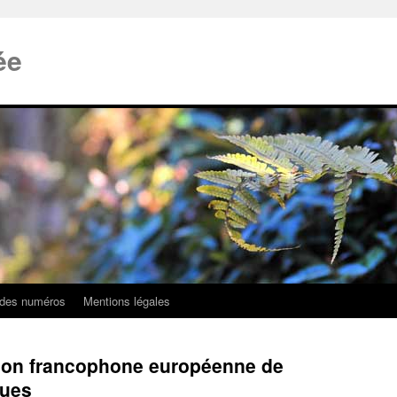
ée
 des numéros
Mentions légales
tion francophone européenne de
ques