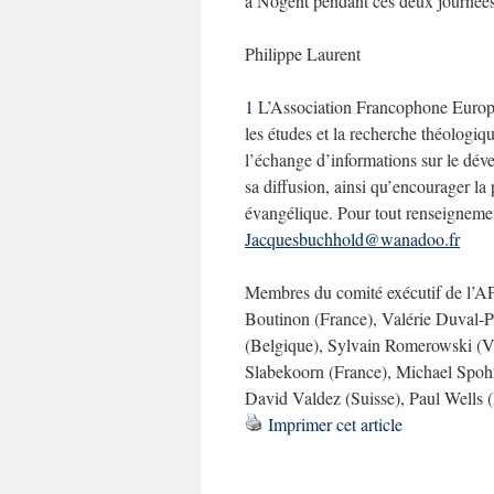
à Nogent pendant ces deux journées
Philippe Laurent
1
L’Association Francophone Europé
les études et la recherche théologiqu
l’échange d’informations sur le dév
sa diffusion, ainsi qu’encourager la
évangélique. Pour tout renseignemen
Jacquesbuchhold@wanadoo.fr
Membres du comité exécutif de l’A
Boutinon (France), Valérie Duval-Po
(Belgique), Sylvain Romerowski (Vi
Slabekoorn (France), Michael Spohr
David Valdez (Suisse), Paul Wells (
Imprimer cet article