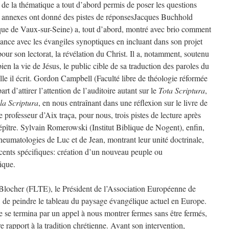
 de la thématique a tout d’abord permis de poser les questions
és annexes ont donné des pistes de réponsesJacques Buchhold
ique de Vaux-sur-Seine) a, tout d’abord, montré avec brio comment
dance avec les évangiles synoptiques en incluant dans son projet
pour son lectorat, la révélation du Christ. Il a, notamment, soutenu
ien la vie de Jésus, le public cible de sa traduction des paroles du
lle il écrit. Gordon Campbell (Faculté libre de théologie réformée
rt d’attirer l’attention de l’auditoire autant sur le
Tota Scriptura
,
la Scriptura
,
en nous entraînant dans une réflexion sur le livre de
 professeur d’Aix traça, pour nous, trois pistes de lecture après
épître.
Sylvain Romerowski (Institut Biblique de Nogent), enfin,
neumatologies de Luc et de Jean, montrant leur unité doctrinale,
ccents spécifiques: création d’un nouveau peuple ou
ique.
 Blocher (FLTE), le Président de l’Association Européenne de
e peindre le tableau du paysage évangélique actuel en Europe.
e se termina par un appel à nous montrer fermes sans être fermés,
re rapport à la tradition chrétienne. Avant son intervention,