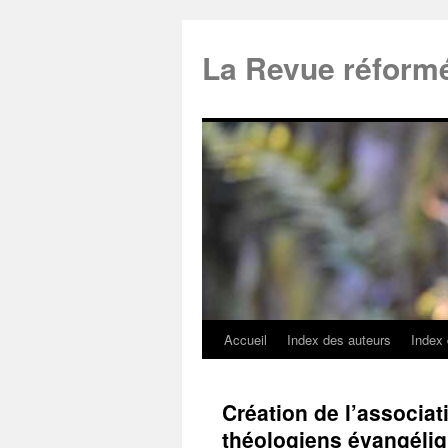
La Revue réform
Accueil
Index des auteurs
Index
Création de l’associa
théologiens évangéli