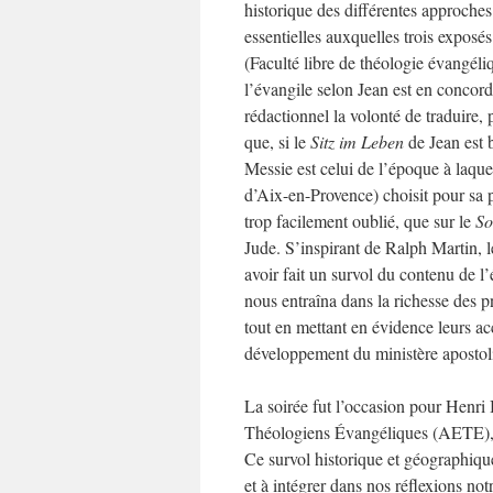
historique des différentes approches
essentielles auxquelles trois expos
(Faculté libre de théologie évangél
l’évangile selon Jean est en concor
rédactionnel la volonté de traduire, 
que, si
le
Sitz im Leben
de Jean est b
Messie est celui de l’époque à laque
d’Aix-en-Provence) choisit pour sa pa
trop facilement oublié, que sur le
So
Jude. S’inspirant de Ralph Martin, le
avoir fait un survol du contenu de l’
nous entraîna dans la richesse des p
tout en mettant en évidence leurs a
développement du ministère apostol
La soirée fut l’occasion pour Henri
Théologiens Évangéliques (AETE), d
Ce survol historique et géographiqu
et à intégrer dans nos réflexions not