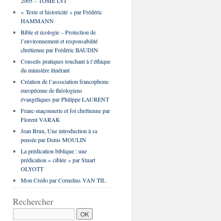
2005 – TOME LVI
« Texte et historicité » par Frédéric
HAMMANN
Bible et écologie – Protection de
l’environnement et responsabilité
chrétienne par Frédéric BAUDIN
Conseils pratiques touchant à l’éthique
du ministère itinérant
Création de l’association francophone
européenne de théologiens
évangéliques par Philippe LAURENT
Franc-maçonnerie et foi chrétienne par
Florent VARAK
Jean Brun, Une introduction à sa
pensée par Denis MOULIN
La prédication biblique : une
prédication « ciblée » par Stuart
OLYOTT
Mon Credo par Cornelius VAN TIL
Rechercher