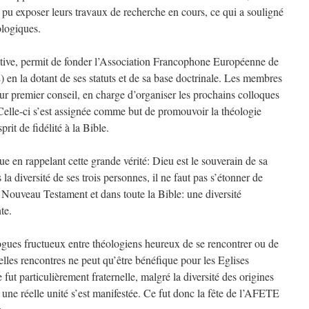
 pu exposer leurs travaux de recherche en cours, ce qui a souligné
ologiques.
ative, permit de fonder l’Association Francophone Européenne de
n la dotant de ses statuts et de sa base doctrinale. Les membres
ur premier conseil, en charge d’organiser les prochains colloques
 Celle-ci s’est assignée comme but de promouvoir la théologie
it de fidélité à la Bible.
e en rappelant cette grande vérité: Dieu est le souverain de sa
a diversité de ses trois personnes, il ne faut pas s’étonner de
 Nouveau Testament et dans toute la Bible: une diversité
te.
ogues fructueux entre théologiens heureux de se rencontrer ou de
elles rencontres ne peut qu’être bénéfique pour les Eglises
t particulièrement fraternelle, malgré la diversité des origines
t une réelle unité s’est manifestée. Ce fut donc la fête de l’AFETE