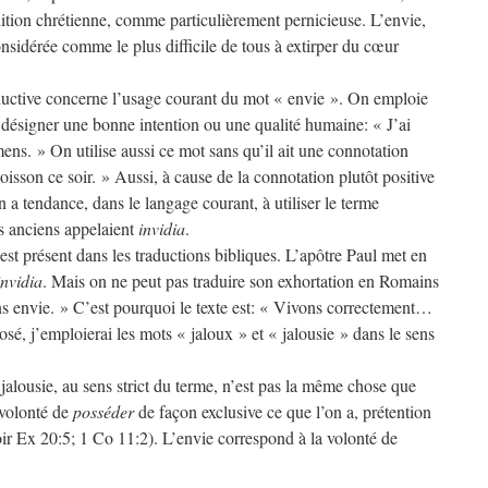
adition chrétienne, comme particulièrement pernicieuse. L’envie,
onsidérée comme le plus difficile de tous à extirper du cœur
uctive concerne l’usage courant du mot « envie ». On emploie
désigner une bonne intention ou une qualité humaine: « J’ai
mens. » On utilise aussi ce mot sans qu’il ait une connotation
isson ce soir. » Aussi, à cause de la connotation plutôt positive
 a tendance, dans le langage courant, à utiliser le terme
es anciens appelaient
invidia
.
st présent dans les traductions bibliques. L’apôtre Paul met en
invidia
. Mais on ne peut pas traduire son exhortation en Romains
 envie. » C’est pourquoi le texte est: « Vivons correctement…
osé, j’emploierai les mots « jaloux » et « jalousie » dans le sens
 jalousie, au sens strict du terme, n’est pas la même chose que
 volonté de
posséder
de façon exclusive ce que l’on a, prétention
ir Ex 20:5; 1 Co 11:2). L’envie correspond à la volonté de