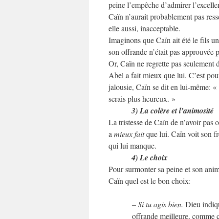
peine l’empêche d’admirer l’excelle
Caïn n’aurait probablement pas ressen
elle aussi, inacceptable.
Imaginons que Caïn ait été le fils un
son offrande n’était pas approuvée pa
Or, Caïn ne regrette pas seulement de
Abel a fait mieux que lui. C’est pou
jalousie, Caïn se dit en lui-même: « Si
serais plus heureux. »
3) La colère et l’animosité
La tristesse de Caïn de n’avoir pas 
a
mieux fait
que lui. Caïn voit son 
qui lui manque.
4) Le choix
Pour surmonter sa peine et son anim
Caïn quel est le bon choix:
– Si tu agis bien.
Dieu indiqu
offrande meilleure, comme ce