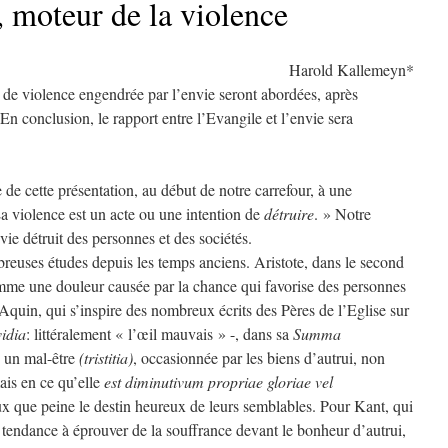
, moteur de la violence
Harold Kallemeyn*
es de violence engendrée par l’envie seront abordées, après
n conclusion, le rapport entre l’Evangile et l’envie sera
e de cette présentation, au début de notre carrefour, à une
La violence est un acte ou une intention de
détruire
. » Notre
ie détruit des personnes et des sociétés.
mbreuses études depuis les temps anciens. Aristote, dans le second
comme une douleur causée par la chance qui favorise des personnes
quin, qui s’inspire des nombreux écrits des Pères de l’Eglise sur
vidia
: littéralement « l’œil mauvais » -, dans sa
Summa
 un mal-être
(tristitia)
, occasionnée par les biens d’autrui, non
ais en ce qu’elle
est diminutivum propriae gloriae vel
ux que peine le destin heureux de leurs semblables. Pour Kant, qui
te tendance à éprouver de la souffrance devant le bonheur d’autrui,