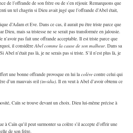
nce de l’offrande de son frère ou de s’en réjouir. Remarquons que
ti un tel chagrin si Dieu avait jugé que l’offrande d’Abel était,
ique d’Adam et Eve. Dans ce cas, il aurait pu être triste parce que
r Dieu, mais sa tristesse ne se serait pas transformée en jalousie.
 n’avoir pas fait une offrande acceptable. Il est triste parce que
rquoi, il considère
Abel comme la cause de son malheur
. Dans sa
 Abel n’était pas là, je ne serais pas si triste. S’il n’est plus là, je
offert une bonne offrande provoque en lui la
colère
contre celui qui
frère d’un mauvais œil
(invidia)
. Il en veut à Abel d’avoir obtenu ce
osité, Caïn se trouve devant un choix. Dieu lui-même précise à
e à Caïn qu’il peut surmonter sa colère s’il accepte d’offrir une
lle de son frère.