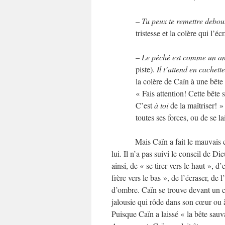
– Tu peux te remettre debou
tristesse et la colère qui l’éc
–
Le péché est comme un an
piste).
Il t’attend en cachette
la colère de Caïn à une bête 
« Fais attention! Cette bête s
C’est
à toi
de la maîtriser! »
toutes ses forces, ou de se la
Mais Caïn a fait le mauvais 
lui. Il n’a pas suivi le conseil de Di
ainsi, de « se tirer vers le haut », d’
frère vers le bas », de l’écraser, de 
d’ombre. Caïn se trouve devant un c
jalousie qui rôde dans son cœur ou
Puisque Caïn a laissé « la bête sauv