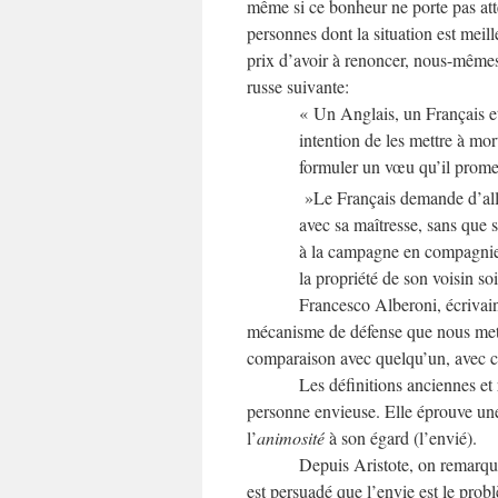
même si ce bonheur ne porte pas att
personnes dont la situation est mei
prix d’avoir à renoncer, nous-mêmes, 
russe suivante:
« Un Anglais, un Français et
intention de les mettre à mo
formuler un vœu qu’il prome
»Le Français demande d’alle
avec sa maîtresse, sans que 
à la campagne en compagnie 
la propriété de son voisin soi
Francesco Alberoni, écrivain 
mécanisme de défense que nous met
comparaison avec quelqu’un, avec ce 
Les définitions anciennes et r
personne envieuse. Elle éprouve u
l’
animosité
à son égard (l’envié).
Depuis Aristote, on remarqu
est persuadé que l’envie est le prob