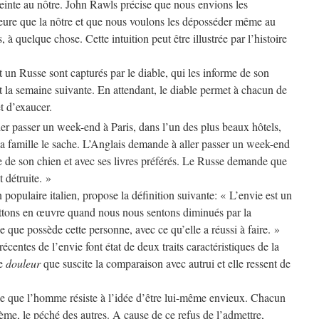
einte au nôtre. John Rawls précise que nous envions les
lleure que la nôtre et que nous voulons les déposséder même au
à quelque chose. Cette intuition peut être illustrée par l’histoire
 un Russe sont capturés par le diable, qui les informe de son
rt la semaine suivante. En attendant, le diable permet à chacun de
t d’exaucer.
r passer un week-end à Paris, dans l’un des plus beaux hôtels,
sa famille le sache. L’Anglais demande à aller passer un week-end
de son chien et avec ses livres préférés. Le Russe demande que
t détruite. »
populaire italien, propose la définition suivante: « L’envie est un
tons en œuvre quand nous nous sentons diminués par la
que possède cette personne, avec ce qu’elle a réussi à faire. »
écentes de l’envie font état de deux traits caractéristiques de la
ne
douleur
que suscite la comparaison avec autrui et elle ressent de
e que l’homme résiste à l’idée d’être lui-même envieux. Chacun
lème, le péché des autres. A cause de ce refus de l’admettre,