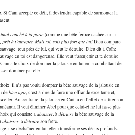
t.
Si Caïn accepte ce défi, il deviendra capable de surmonter la
rasent.
imal couché à ta porte
(comme une bête féroce cachée sur ta
, prêt à t’attraper. Mais toi, sois plus fort que lui!
Dieu compare
sauvage, tout près de lui, qui veut le détruire. Dieu dit à Caïn:
auvage en toi est dangereuse. Elle veut t’assujettir et te détruire.
 Caïn a le choix de dominer la jalousie en lui en la combattant de
isser dominer par elle.
choix. Il n’a pas voulu dompter la bête sauvage de la jalousie en
eu de
bien agir
, c’est-à-dire de faire une offrande excellente et,
exceller. Au contraire, la jalousie en Caïn a eu l’effet de « tirer son
l’anéantir. Il veut éliminer Abel pour que celui-ci ne lui fasse plus
hoix qui consiste à
abaisser
, à
détruire
la bête sauvage de la
 à
abaisser
, à
détruire
son frère.
age » se déchaîner en lui, elle a transformé ses désirs profonds.