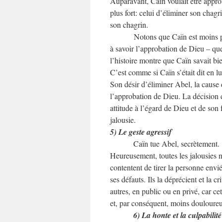
Auparavant, Caïn voulait être appro
plus fort: celui d’éliminer son chag
son chagrin.
Notons que Caïn est moins p
à savoir l’approbation de Dieu – que
l’histoire montre que Caïn savait bi
C’est comme si Caïn s’était dit en lu
Son désir d’éliminer Abel, la cause 
l’approbation de Dieu. La décision d
attitude à l’égard de Dieu et de son
jalousie.
5) Le geste agressif
Caïn tue Abel, secrètement.
Heureusement, toutes les jalousies n
contentent de tirer la personne envi
ses défauts. Ils la déprécient et la 
autres, en public ou en privé, car c
et, par conséquent, moins douloureu
6) La honte et la culpabilité