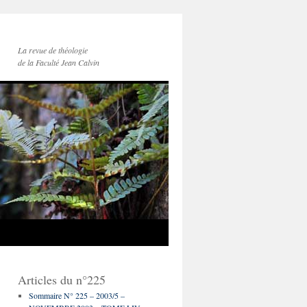
La revue de théologie
de la Faculté Jean Calvin
Articles du n°225
Sommaire N° 225 – 2003/5 –