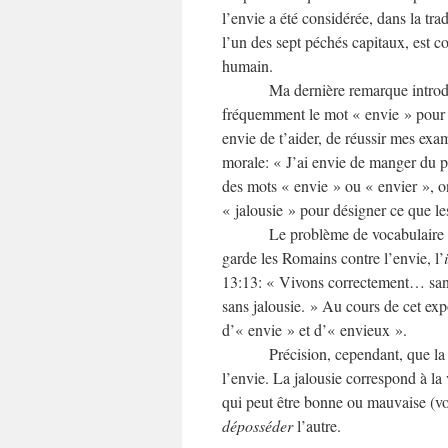
l’envie a été considérée, dans la tr
l’un des sept péchés capitaux, est c
humain.
Ma dernière remarque introd
fréquemment le mot « envie » pour 
envie de t’aider, de réussir mes exa
morale: « J’ai envie de manger du po
des mots « envie » ou « envier », on
« jalousie » pour désigner ce que l
Le problème de vocabulaire e
garde les Romains contre l’envie, l’
13:13: « Vivons correctement… sans
sans jalousie. » Au cours de cet exp
d’« envie » et d’« envieux ».
Précision, cependant, que la
l’envie. La jalousie correspond à la
qui peut être bonne ou mauvaise (vo
déposséder
l’autre.