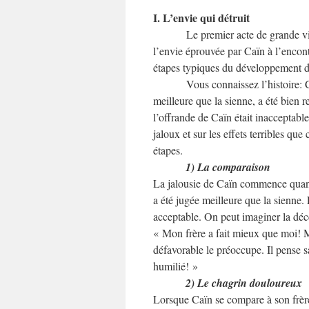
I. L’envie qui détruit
Le premier acte de grande vio
l’envie éprouvée par Caïn à l’encont
étapes typiques du développement d
Vous connaissez l’histoire: 
meilleure que la sienne, a été bien 
l’offrande de Caïn était inacceptable. 
jaloux et sur les effets terribles que 
étapes.
1) La comparaison
La jalousie de Caïn commence quand 
a été jugée meilleure que la sienne. 
acceptable. On peut imaginer la décep
« Mon frère a fait mieux que moi! Mo
défavorable le préoccupe. Il pense sa
humilié! »
2) Le chagrin douloureux
Lorsque Caïn se compare à son frère, 