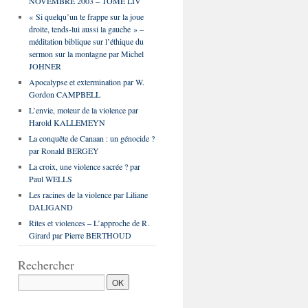
NOVEMBRE 2003 – TOME LIV
« Si quelqu’un te frappe sur la joue
droite, tends-lui aussi la gauche » –
méditation biblique sur l’éthique du
sermon sur la montagne par Michel
JOHNER
Apocalypse et extermination par W.
Gordon CAMPBELL
L’envie, moteur de la violence par
Harold KALLEMEYN
La conquête de Canaan : un génocide ?
par Ronald BERGEY
La croix, une violence sacrée ? par
Paul WELLS
Les racines de la violence par Liliane
DALIGAND
Rites et violences – L’approche de R.
Girard par Pierre BERTHOUD
Rechercher