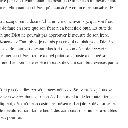
uvé par Dieu. Maintenant, ce désir cède la place à un désir encore
rin en éliminant son frère, qu’il considère comme responsable de
réoccupé par le désir d’obtenir le même avantage que son frère –
 de faire en sorte que son frère n’en bénéficie plus. La suite de
en que Dieu ne pouvait pas approuver le meurtre de son frère.
i-même: « Tant pis si je ne fais pas ce qui ne plaît pas à Dieu! »
de sa douleur, est devenu plus fort que son désir de recevoir
e tuer son frère montre à quel point sa jalousie a changé son
 frère. Les points de repère moraux de Caïn sont bouleversés par sa
’ont pas de telles conséquences néfastes. Souvent, les jaloux se
ée
vers le bas
, dans leur pensée. Ils portent toute leur attention sur
critiquent, dès qu’une occasion se présente. Le jaloux dévalorise les
ette dévalorisation donne lieu à des comparaisons moins favorables
ses pour lui.