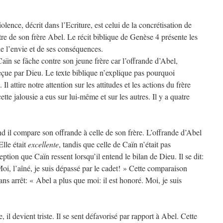
lence, décrit dans l’Ecriture, est celui de la concrétisation de
re de son frère Abel. Le récit biblique de Genèse 4 présente les
e l’envie et de ses conséquences.
Caïn se fâche contre son jeune frère car l’offrande d’Abel,
reçue par Dieu. Le texte biblique n’explique pas pourquoi
Il attire notre attention sur les attitudes et les actions du frère
cette jalousie a eus sur lui-même et sur les autres. Il y a quatre
il compare son offrande à celle de son frère. L’offrande d’Abel
Elle était
excellente
, tandis que celle de Caïn n’était pas
tion que Caïn ressent lorsqu’il entend le bilan de Dieu. Il se dit:
i, l’aîné, je suis dépassé par le cadet! » Cette comparaison
ns arrêt: « Abel a plus que moi: il est honoré. Moi, je suis
il devient triste. Il se sent défavorisé par rapport à Abel. Cette