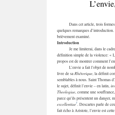
L’envie
Dans cet article, trois form
quelques remarques d’introduction. E
brièvement examiné.
Introduction
Je me limiterai, dans le cadr
définition simple de la violence: « 
propos est de montrer comment l’env
L’envie a fait l’objet de no
livre de sa
Rhétorique
, la définit 
semblables à nous. Saint Thomas d’A
le sujet, définit l’envie – en latin,
in
Theologiae
, comme une souffrance,
parce qu’ils présentent un danger, m
1
excellentiae
. Descartes parle de ce
fait écho à Aristote, l’envie est cet