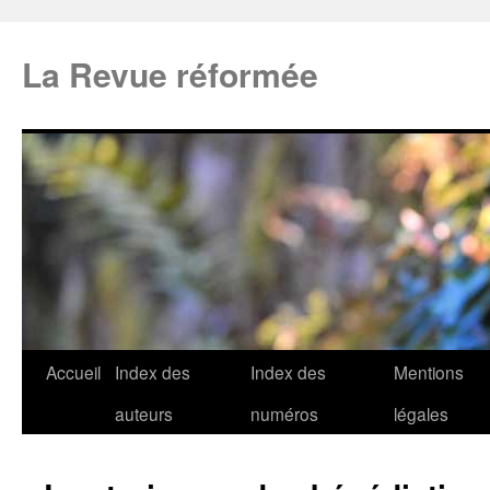
La Revue réformée
Accueil
Index des
Index des
Mentions
auteurs
numéros
légales