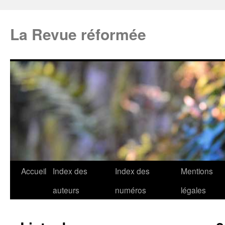
La Revue réformée
Accueil
Index des
Index des
Mentions
auteurs
numéros
légales