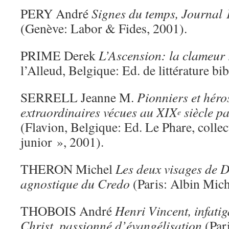
PERY André
Signes du temps, Journal
(Genève: Labor & Fides, 2001).
PRIME Derek
L’Ascension: la clameur 
l’Alleud, Belgique: Ed. de littérature bi
SERRELL Jeanne M.
Pionniers et héros
extraordinaires vécues au XIX
siècle pa
e
(Flavion, Belgique: Ed. Le Phare, colle
junior », 2001).
THERON Michel
Les deux visages de D
agnostique du Credo
(Paris: Albin Mich
THOBOIS André
Henri Vincent, infatig
Christ, passionné d’évangélisation
(Pari