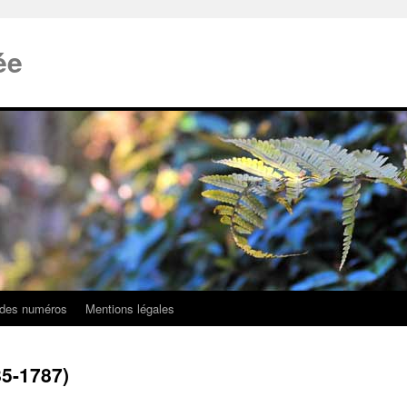
ée
 des numéros
Mentions légales
85-1787)