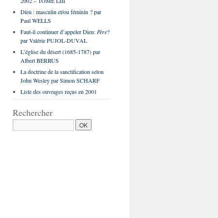
2002 – TOME LIII
Dieu : masculin et/ou féminin ? par
Paul WELLS
Faut-il continuer d’appeler Dieu:
Père
?
par Valérie PUJOL-DUVAL
L’église du désert (1685-1787) par
Albert BERRUS
La doctrine de la sanctification selon
John Wesley par Simon SCHARF
Liste des ouvrages reçus en 2001
Rechercher