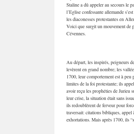
Staline a dû appeler au secours le p
l’Eglise confessante allemande s’est
les diaconesses protestantes en All
Voici que surgit un mouvement de pr
Cévennes.
Au départ, les inspirés, peigneurs de
levèrent en grand nombre; les vallé
1700, leur comportement est à peu pr
limites de la foi protestante; ils ap
avoir reçu les prophéties de Jurieu s
leur crise, la situation était sans is
ils redoublèrent de ferveur pour forc
traversait: citations bibliques, appel
exhortations. Mais après 1700, ils “s