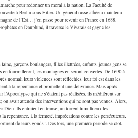
atriarche pour redonner un moral à la nation. La Faculté de
 ouverte à Berlin sous Hitler. Un général russe athée a maintenu
emagne de l’Est… j’en passe pour revenir en France en 1688.
ophètes en Dauphiné, il traverse le Vivarais et gagne les
 laine, garçons boulangers, filles illettrées, enfants, jeunes gens se
es en fourmilleront, les montagnes en seront couvertes. De 1690 à
ès normal; leurs violences sont réfléchies, leur foi est dans les
pellent à la repentance et promettent une délivrance. Mais après
ur l’Apocalypse qui ne s’étaient pas réalisées, ils méditèrent sur
sue; on avait attendu des interventions qui ne sont pas venues. Alors,
er Dieu. Ils entraient en transe; un torrent tumultueux les
 à la repentance, à la fermeté, imprécations contre les persécuteurs,
ortirent de leurs gonds”. Dès lors, une première période se clôt.