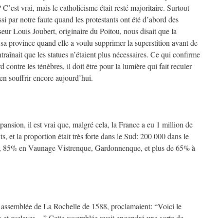
 C’est vrai, mais le catholicisme était resté majoritaire. Surtout
ssi par notre faute quand les protestants ont été d’abord des
eur Louis Joubert, originaire du Poitou, nous disait que la
sa province quand elle a voulu supprimer la superstition avant de
entraînait que les statues n’étaient plus nécessaires. Ce qui confirme
 contre les ténèbres, il doit être pour la lumière qui fait reculer
n souffrir encore aujourd’hui.
xpansion, il est vrai que, malgré cela, la France a eu 1 million de
ts, et la proportion était très forte dans le Sud: 200 000 dans le
 85% en Vaunage Vistrenque, Gardonnenque, et plus de 65% à
ur assemblée de La Rochelle de 1588, proclamaient: “Voici le
s et esclaves…” Cette assemblée avait engendré une sorte de