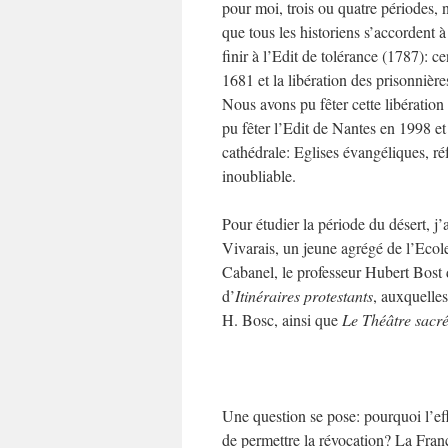
pour moi, trois ou quatre périodes, n
que tous les historiens s’accordent 
finir à l’Edit de tolérance (1787): 
1681 et la libération des prisonnièr
Nous avons pu fêter cette libérat
pu fêter l’Edit de Nantes en 1998 e
cathédrale: Eglises évangéliques, ré
inoubliable.
Pour étudier la période du désert, j
Vivarais, un jeune agrégé de l’Ecol
Cabanel, le professeur Hubert Bost de
d’
Itinéraires protestants
, auxquelle
H. Bosc, ainsi que
Le
Théâtre sacr
Une question se pose: pourquoi l’ef
de permettre la révocation? La Franc