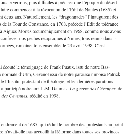
ous le verrons, plus difficiles à préciser que l’époque du désert
à faire commencer à la révocation de l’Edit de Nantes (1685) et
cent deux ans. Naturellement, les “dragonnades” l’inaugurent dès
es de la Tour de Constance, en 1768, précède l’Edit de tolérance.
ion à Aigues-Mortes œcuméniquement en 1968, comme nous avons
t confesser nos péchés réciproques à Nîmes, tous réunis dans la
formées, romaine, tous ensemble, le 23 avril 1998. C’est
’ai écouté le témoignage de Frank Puaux, issu de notre Bas-
e normale d’Ulm, Cévenol issu de notre paroisse nîmoise Patrick-
 l’Institut protestant de théologie, et les dernières parutions
s a participé notre ami J.-M. Daumas,
La guerre des Cévennes
, de
é des Cévennes
, réédité en 1998.
fondrement de 1685, qui réduit le nombre des protestants au point
e n’avait-elle pas accueilli la Réforme dans toutes ses provinces,