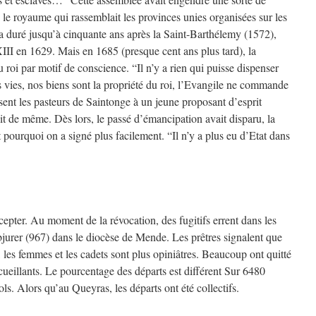
 le royaume qui rassemblait les provinces unies organisées sur les
 a duré jusqu’à cinquante ans après la Saint-Barthélemy (1572),
III en 1629. Mais en 1685 (presque cent ans plus tard), la
au roi par motif de conscience. “Il n’y a rien qui puisse dispenser
os vies, nos biens sont la propriété du roi, l’Evangile ne commande
isent les pasteurs de Saintonge à un jeune proposant d’esprit
it de même. Dès lors, le passé d’émancipation avait disparu, la
t pourquoi on a signé plus facilement. “Il n’y a plus eu d’Etat dans
epter. Au moment de la révocation, des fugitifs errent dans les
urer (967) dans le diocèse de Mende. Les prêtres signalent que
ir, les femmes et les cadets sont plus opiniâtres. Beaucoup ont quitté
cueillants. Le pourcentage des départs est différent Sur 6480
. Alors qu’au Queyras, les départs ont été collectifs.