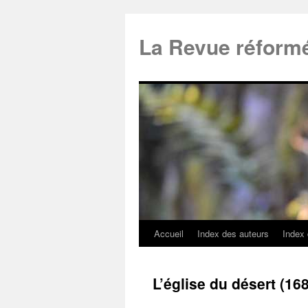
La Revue réform
Accueil
Index des auteurs
Index
L’église du désert (16