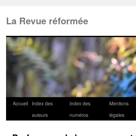
La Revue réformée
Accueil
Index des
Index des
Mentions
auteurs
numéros
légales