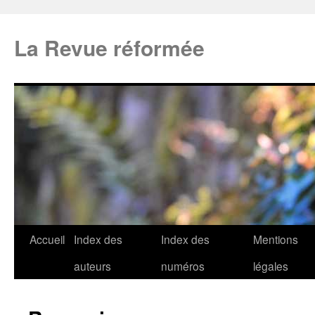
La Revue réformée
Accueil
Index des
Index des
Mentions
auteurs
numéros
légales