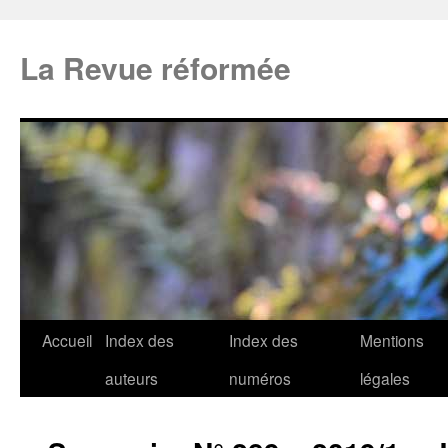
La Revue réformée
Accueil
Index des
Index des
Mentions
auteurs
numéros
légales