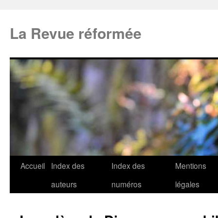
La Revue réformée
Accueil
Index des
Index des
Mentions
auteurs
numéros
légales