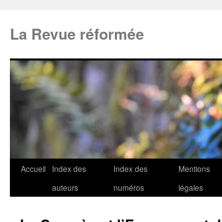
La Revue réformée
Accueil
Index des
Index des
Mentions
auteurs
numéros
légales