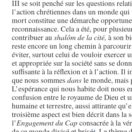
III se soit penché sur les questions relat
l’action chrétiennes dans un monde qui v
mort constitue une démarche opportune 
reconnaissance. Cela a été, pour plusieur
contribuer au
shalôm de la cité,
à son bi
reste encore un long chemin à parcourir 
éviter, surtout celui de vouloir exercer 
et appropriée sur la société sans se don
suffisante à la réflexion et à l’action. Il
que nous sommes
dans
le monde, mais
L’espérance qui nous habite doit nous 
confusion entre le royaume de Dieu et 
humaine et terrestre, aussi attirante qu’e
troisième aspect est bien décrit dans la 
l’
Engagement du Cap
consacrée à la vér
de ce monde divisé et brisé
. Le thème de
4