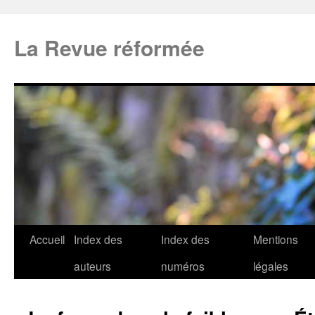
La Revue réformée
Accueil
Index des
Index des
Mentions
auteurs
numéros
légales