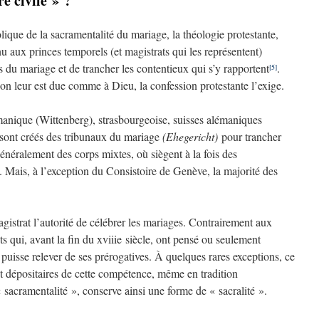
e civile » ?
olique de la sacramentalité du mariage, la théologie protestante,
nu aux princes temporels (et magistrats qui les représentent)
les du mariage et de trancher les contentieux qui s’y rapportent
.
[5]
sion leur est due comme à Dieu, la confession protestante l’exige.
rmanique (Wittenberg), strasbourgeoise, suisses alémaniques
 sont créés des tribunaux du mariage
(Ehegericht)
pour trancher
énéralement des corps mixtes, où siègent à la fois des
t. Mais, à l’exception du Consistoire de Genève, la majorité des
agistrat l’autorité de célébrer les mariages. Contrairement aux
nts qui, avant la fin du xviiie siècle, ont pensé ou seulement
puisse relever de ses prérogatives. À quelques rares exceptions, ce
ent dépositaires de cette compétence, même en tradition
 « sacramentalité », conserve ainsi une forme de « sacralité ».