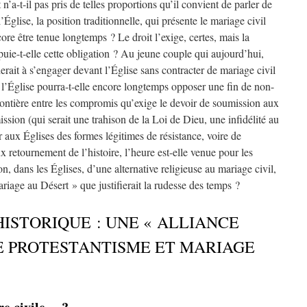
t n’a-t-il pas pris de telles proportions qu’il convient de parler de
’Église, la position traditionnelle, qui présente le mariage civil
ore être tenue longtemps ? Le droit l’exige, certes, mais la
uie-t-elle cette obligation ? Au jeune couple qui aujourd’hui,
rait à s’engager devant l’Église sans contracter de mariage civil
), l’Église pourra-t-elle encore longtemps opposer une fin de non-
frontière entre les compromis qu’exige le devoir de soumission aux
ssion (qui serait une trahison de la Loi de Dieu, une infidélité au
er aux Églises des formes légitimes de résistance, voire de
x retournement de l’histoire, l’heure est-elle venue pour les
on, dans les Églises, d’une alternative religieuse au mariage civil,
iage au Désert » que justifierait la rudesse des temps ?
 HISTORIQUE : UNE « ALLIANCE
E PROTESTANTISME ET MARIAGE