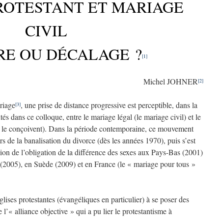
ROTESTANT ET MARIAGE
CIVIL
RE OU DÉCALAGE ?
[1]
Michel JOHNER
[2]
ariage
, une prise de distance progressive est perceptible, dans la
[3]
s dans ce colloque, entre le mariage légal (le mariage civil) et le
es le conçoivent). Dans la période contemporaine, ce mouvement
s de la banalisation du divorce (dès les années 1970), puis s’est
ion de l’obligation de la différence des sexes aux Pays-Bas (2001)
(2005), en Suède (2009) et en France (le « mariage pour tous »
lises protestantes (évangéliques en particulier) à se poser des
 l’« alliance objective » qui a pu lier le protestantisme à