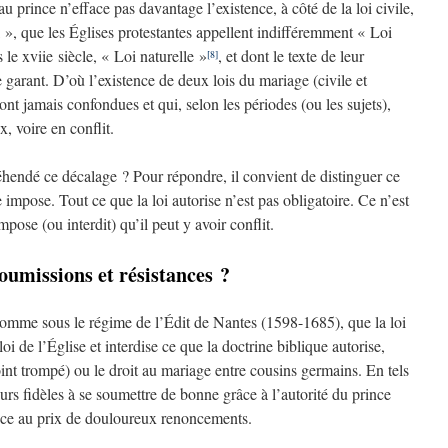
au prince n’efface pas davantage l’existence, à côté de la loi civile,
 », que les Églises protestantes appellent indifféremment « Loi
le xviie siècle, « Loi naturelle »
, et dont le texte de leur
[8]
e garant. D’où l’existence de deux lois du mariage (civile et
’ont jamais confondues et qui, selon les périodes (ou les sujets),
, voire en conflit.
hendé ce décalage ? Pour répondre, il convient de distinguer ce
le impose. Tout ce que la loi autorise n’est pas obligatoire. Ce n’est
mpose (ou interdit) qu’il peut y avoir conflit.
oumissions et résistances ?
 comme sous le régime de l’Édit de Nantes (1598-1685), que la loi
 loi de l’Église et interdise ce que la doctrine biblique autorise,
int trompé) ou le droit au mariage entre cousins germains. En tels
eurs fidèles à se soumettre de bonne grâce à l’autorité du prince
-ce au prix de douloureux renoncements.