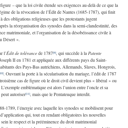
 figure – que la loi civile étende ses exigences au-delà de ce que la
 régime de la révocation de l’Édit de Nantes (1685-1787), qui finit
à des obligations religieuses que les protestants jugent
 après la réorganisation des synodes dans la semi-clandestinité, des
ce matrimoniale, et l’organisation de la désobéissance civile à
u Désert ».
r l’
Édit de tolérance
de 1787
, qui succède à la
Patente
[9]
oseph II en 1781 et appliquée aux différents pays du Saint-
abitants des Pays-Bas autrichiens, Allemands, Slaves, Hongrois,
. Ouvrant la porte à la sécularisation du mariage, l’édit de 1787
10]
troisième cas de figure où le droit civil devient plus « libéral » ou
. L’exemple emblématique est alors l’union entre l’oncle et sa
 peut autoriser
, mais que le Pentateuque interdit.
[11]
88-1789, l’énergie avec laquelle les synodes se mobilisent pour
’application qui, tout en rendant obligatoires les nouvelles
n sein le respect et la prééminence du droit matrimonial