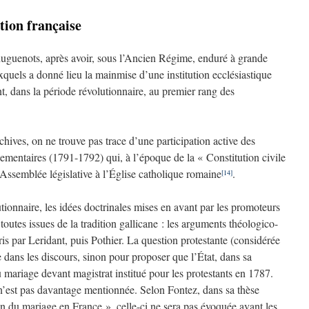
tion française
 huguenots, après avoir, sous l’Ancien Régime, enduré à grande
uxquels a donné lieu la mainmise d’une institution ecclésiastique
nt, dans la période révolutionnaire, au premier rang des
rchives, on ne trouve pas trace d’une participation active des
lementaires (1791-1792) qui, à l’époque de la « Constitution civile
Assemblée législative à l’Église catholique romaine
.
[14]
ionnaire, les idées doctrinales mises en avant par les promoteurs
toutes issues de la tradition gallicane : les arguments théologico-
ris par Leridant, puis Pothier. La question protestante (considérée
dans les discours, sinon pour proposer que l’État, dans sa
u mariage devant magistrat institué pour les protestants en 1787.
n’est pas davantage mentionnée. Selon Fontez, dans sa thèse
ion du mariage en France », celle-ci ne sera pas évoquée avant les