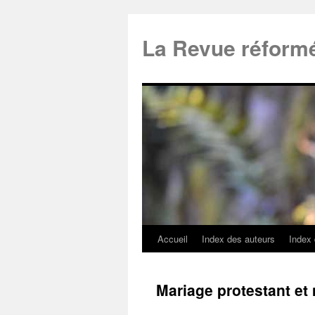
La Revue réform
Accueil
Index des auteurs
Index
Mariage protestant et 