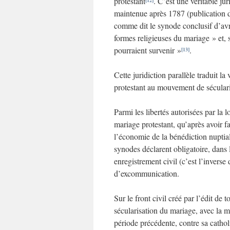
protestant
. C’est une véritable ju
maintenue après 1787 (publication de
comme dit le synode conclusif d’avri
formes religieuses du mariage » et,
pourraient survenir »
.
[13]
Cette juridiction parallèle traduit 
protestant au mouvement de sécularis
Parmi les libertés autorisées par la l
mariage protestant, qu’après avoir fa
l’économie de la bénédiction nuptial
synodes déclarent obligatoire, dans l
enregistrement civil (c’est l’inverse
d’excommunication.
Sur le front civil créé par l’édit de 
sécularisation du mariage, avec la m
période précédente, contre sa cathol