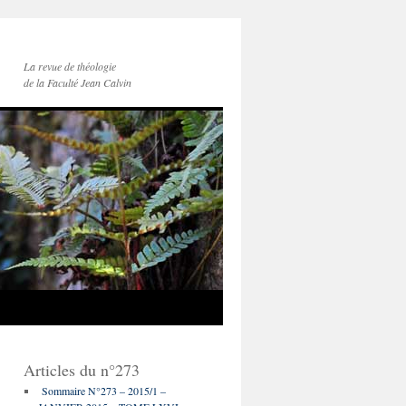
La revue de théologie
de la Faculté Jean Calvin
Articles du n°273
Sommaire N°273 – 2015/1 –