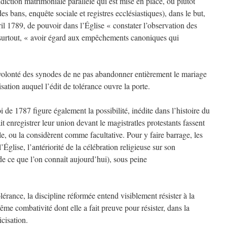
ridiction matrimoniale parallèle qui est mise en place, ou plutôt
s bans, enquête sociale et registres ecclésiastiques), dans le but,
l 1789, de pouvoir dans l’Église « constater l’observation des
 surtout, « avoir égard aux empêchements canoniques qui
la volonté des synodes de ne pas abandonner entièrement le mariage
ation auquel l’édit de tolérance ouvre la porte.
oi de 1787 figure également la possibilité, inédite dans l’histoire du
it enregistrer leur union devant le magistratles protestants fassent
e, ou la considèrent comme facultative. Pour y faire barrage, les
’Église, l’antériorité de la célébration religieuse sur son
 de ce que l’on connaît aujourd’hui), sous peine
tolérance, la discipline réformée entend visiblement résister à la
ême combativité dont elle a fait preuve pour résister, dans la
icisation.