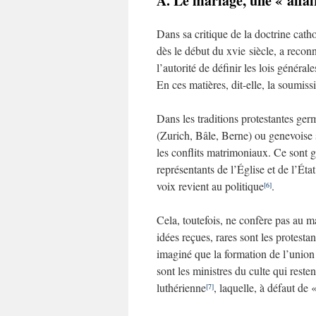
A. Le mariage, une « affair
Dans sa critique de la doctrine cath
dès le début du xvie siècle, a recon
l’autorité de définir les lois généra
En ces matières, dit-elle, la soumis
Dans les traditions protestantes ge
(Zurich, Bâle, Berne) ou genevoise
les conflits matrimoniaux. Ce sont g
représentants de l’Église et de l’Éta
voix revient au politique
.
[6]
Cela, toutefois, ne confère pas au m
idées reçues, rares sont les protesta
imaginé que la formation de l’union 
sont les ministres du culte qui rest
luthérienne
, laquelle, à défaut de
[7]