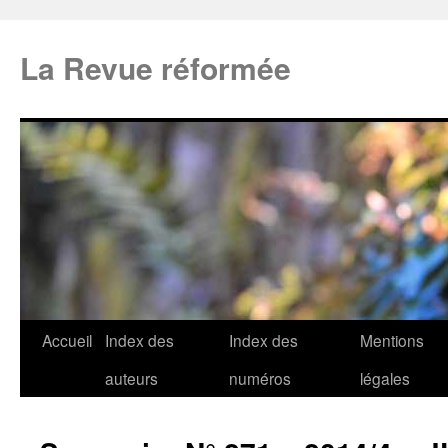
La Revue réformée
Accueil
Index des
Index des
Mentions
auteurs
numéros
légales