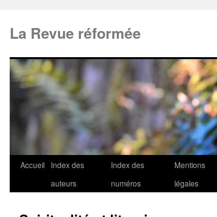
La Revue réformée
Accueil
Index des
Index des
Mentions
auteurs
numéros
légales