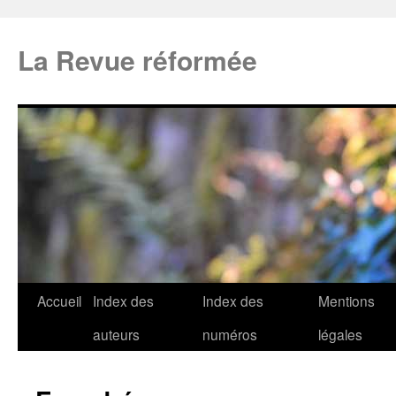
La Revue réformée
Accueil
Index des
Index des
Mentions
auteurs
numéros
légales