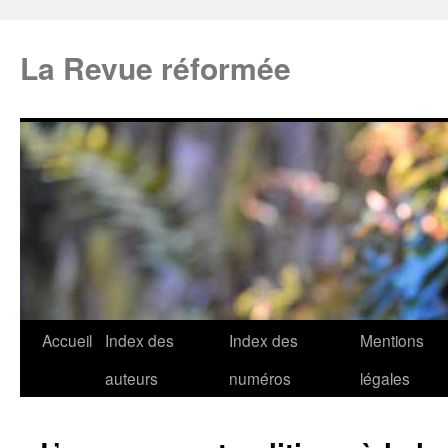
La Revue réformée
Accueil
Index des
Index des
Mentions
auteurs
numéros
légales