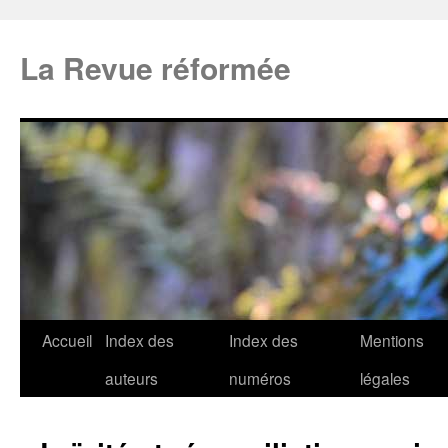
La Revue réformée
Accueil
Index des
Index des
Mentions
auteurs
numéros
légales