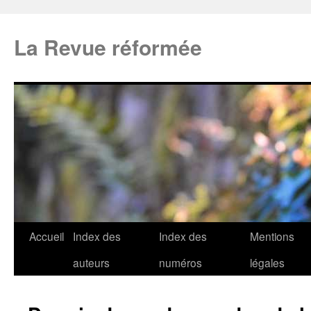
La Revue réformée
Accueil
Index des
Index des
Mentions
auteurs
numéros
légales