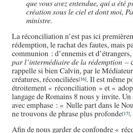
que vous avez entendue, qui a été p
création sous le ciel et dont moi, Pa
ministre.
La réconciliation n’est pas ici premièrem
rédemption, le rachat des fautes, mais pa
communion : d’ennemis et d’étrangers, D
par l’intermédiaire de la rédemption
– c
rappelle si bien Calvin, par le Médiateu
créatures, réconciliées
. Il est même po
[16]
étroitement « réconciliation » et « ado
langage de Romains 8 nous y invite. Un 
avec emphase : « Nulle part dans le N
ne trouvons de phrase plus profonde
.
[17]
Afin de nous garder de confondre « réco