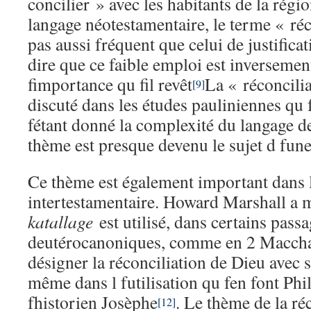
concilier » avec les habitants de la régi
langage néotestamentaire, le terme « réc
pas aussi fréquent que celui de justificat
dire que ce faible emploi est inversemen
fimportance qu fil revêt
La « réconcilia
[9]
discuté dans les études pauliniennes qu 
fétant donné la complexité du langage de
thème est presque devenu le sujet d fune
Ce thème est également important dans la
intertestamentaire. Howard Marshall a 
katallage
est utilisé, dans certains pass
deutérocanoniques, comme en 2 Maccha
désigner la réconciliation de Dieu avec s
même dans l futilisation qu fen font Phi
fhistorien Josèphe
. Le thème de la ré
[12]