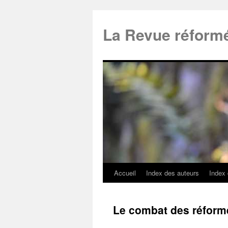
La Revue réform
Accueil
Index des auteurs
Index
Le combat des réform