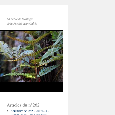
La revue de théologie
de la Faculté Jean Calvin
Articles du n°262
Sommaire N° 262 – 2012/2-3 –