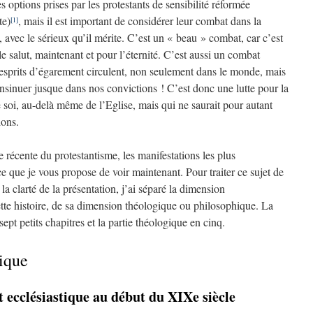
 options prises par les protestants de sensibilité réformée
te)
, mais il est important de considérer leur combat dans la
[1]
, avec le sérieux qu’il mérite. C’est un « beau » combat, car c’est
le salut, maintenant et pour l’éternité. C’est aussi un combat
es esprits d’égarement circulent, non seulement dans le monde, mais
’insinuer jusque dans nos convictions ! C’est donc une lutte pour la
e soi, au-delà même de l’Eglise, mais qui ne saurait pour autant
ions.
e récente du protestantisme, les manifestations les plus
ce que je vous propose de voir maintenant. Pour traiter ce sujet de
a clarté de la présentation, j’ai séparé la dimension
 cette histoire, de sa dimension théologique ou philosophique. La
sept petits chapitres et la partie théologique en cinq.
tique
t ecclésiastique au début du XIXe siècle