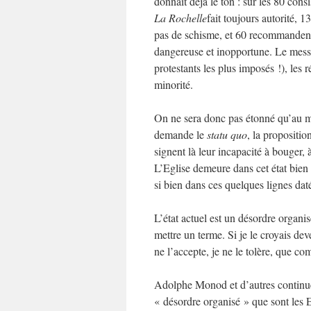
donnait déjà le ton : sur les 80 cons
La Rochelle
fait toujours autorité, 
pas de schisme, et 60 recommanden
dangereuse et inopportune. Le messag
protestants les plus imposés !), les 
minorité.
On ne sera donc pas étonné qu’au m
demande le
statu quo
, la propositio
signent là leur incapacité à bouger, 
L’Eglise demeure dans cet état bien 
si bien dans ces quelques lignes dat
L’état actuel est un désordre organisé
mettre un terme. Si je le croyais deve
ne l’accepte, je ne le tolère, que c
Adolphe Monod et d’autres continue
« désordre organisé » que sont les