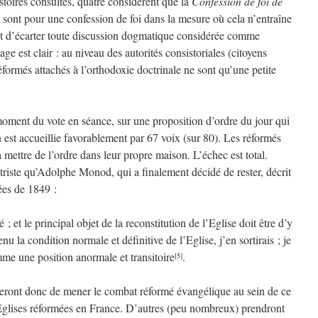
istoires consultés, quatre considèrent que la
Confession de foi de
13 sont pour une confession de foi dans la mesure où cela n’entraîne
t d’écarter toute discussion dogmatique considérée comme
e est clair : au niveau des autorités consistoriales (citoyens
réformés attachés à l’orthodoxie doctrinale ne sont qu’une petite
oment du vote en séance, sur une proposition d’ordre du jour qui
n est accueillie favorablement par 67 voix (sur 80). Les réformés
à mettre de l’ordre dans leur propre maison. L’échec est total.
triste qu’Adolphe Monod, qui a finalement décidé de rester, décrit
ées de 1849 :
 ; et le principal objet de la reconstitution de l’Eglise doit être d’y
nu la condition normale et définitive de l’Eglise, j’en sortirais ; je
omme une position anormale et transitoire
.
[5]
ront donc de mener le combat réformé évangélique au sein de ce
 Eglises réformées en France. D’autres (peu nombreux) prendront