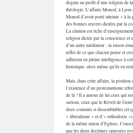
dogme au profit d’une religion de la
théologie. L’affaire Monod, à Lyon
Monod d’avoir porté atteinte « à la plu
des bonnes œuvres dictées par la con
La citation est riche d’enseignement
religion dictée par la conscience et 
d’un autre médiateur : la raison ém
reflet de ce que chacun pense et croi
adhèrent en pleine intelligence à cet
historique, alors même qu’ils en renie
Mais, dans cette affaire, la positi
l’existence d’un protestantisme réf
de là ! Il a autour de lui ceux qui r
surtout, ceux que le Réveil de Genè
deux courants si dissemblables (et q
« libéralisme » et d’« orthodoxie »),
de la même union d’Eglises. Conscie
que les deux doctrines opposées res