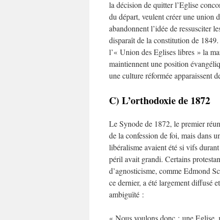
la décision de quitter l’Eglise conc
du départ, veulent créer une union 
abandonnent l’idée de ressusciter le
disparaît de la constitution de 1849.
l’« Union des Eglises libres » la m
maintiennent une position évangéliq
une culture réformée apparaissent 
C) L’orthodoxie de 1872
Le Synode de 1872, le premier réuni
de la confession de foi, mais dans un
libéralisme avaient été si vifs dura
péril avait grandi. Certains protesta
d’agnosticisme, comme Edmond Sch
ce dernier, a été largement diffusé 
ambiguïté :
« Nous voulons donc : une Eglise, m