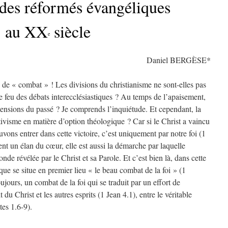
des réformés évangéliques
au XX
siècle
e
Daniel BERGÈSE*
 de « combat » ! Les divisions du christianisme ne sont-elles pas
e feu des débats interecclésiastiques ? Au temps de l’apaisement,
s tensions du passé ? Je comprends l’inquiétude. Et cependant, la
ativisme en matière d’option théologique ? Car si le Christ a vaincu
uvons entrer dans cette victoire, c’est uniquement par notre foi (1
ent un élan du cœur, elle est aussi la démarche par laquelle
de révélée par le Christ et sa Parole. Et c’est bien là, dans cette
ue se situe en premier lieu « le beau combat de la foi » (1
oujours, un combat de la foi qui se traduit par un effort de
 du Christ et les autres esprits (1 Jean 4.1), entre le véritable
tes 1.6-9).