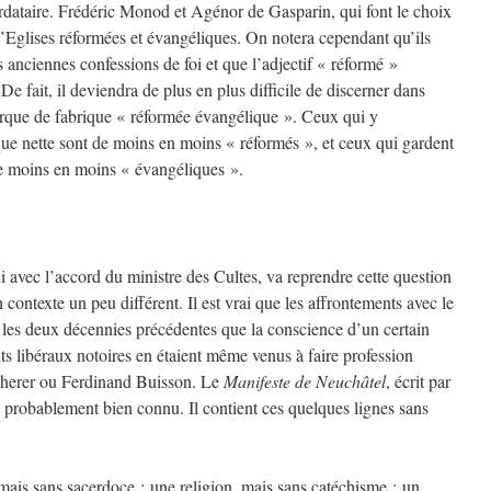
ordataire. Frédéric Monod et Agénor de Gasparin, qui font le choix
d’Eglises réformées et évangéliques. On notera cependant qu’ils
s anciennes confessions de foi et que l’adjectif « réformé »
 De fait, il deviendra de plus en plus difficile de discerner dans
arque de fabrique « réformée évangélique ». Ceux qui y
ue nette sont de moins en moins « réformés », et ceux qui gardent
de moins en moins « évangéliques ».
 avec l’accord du ministre des Cultes, va reprendre cette question
 contexte un peu différent. Il est vrai que les affrontements avec le
nt les deux décennies précédentes que la conscience d’un certain
nts libéraux notoires en étaient même venus à faire profession
erer ou Ferdinand Buisson. Le
Manifeste de Neuchâtel
, écrit par
et probablement bien connu. Il contient ces quelques lignes sans
ais sans sacerdoce ; une religion, mais sans catéchisme ; un