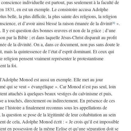
 conscience individuelle est partout, pas seulement à la faculté de
 en 1831, en est un exemple. Le consistoire accusa Adolphe
s belle, la plus difficile, la plus sainte des religions, la religion
science, et d’avoir ainsi blessé la raison émanée de la divinit
».
[3]
. Il y est question des bonnes œuvres et non de la grâce ; d’une
non par la Bible ; et dans laquelle Jésus-Christ disparaît au profit
anée de la divinité. On a, dans ce document, non pas sans doute le
t, mais la quintessence de l’état d’esprit dominant. Et ceux qui
te religion pensent vraiment représenter le protestantisme
nt la foi.
on d’Adolphe Monod est aussi un exemple. Elle met au jour
ormé qui se veut « évangélique ». Car Monod n’est pas seul, loin
estent attachés à quelques beaux vestiges du calvinisme et puis,
ve a touchés, directement ou indirectement. En présence de ces
ue l’histoire a finalement reconnus sous les appellations de
 la question se pose de la légitimité de leur cohabitation au sein
nt de cela, Adolphe Monod écrit : « Je crois qu’il est impossible
tent en possession de la même Eglise et qu’une séparation doit se