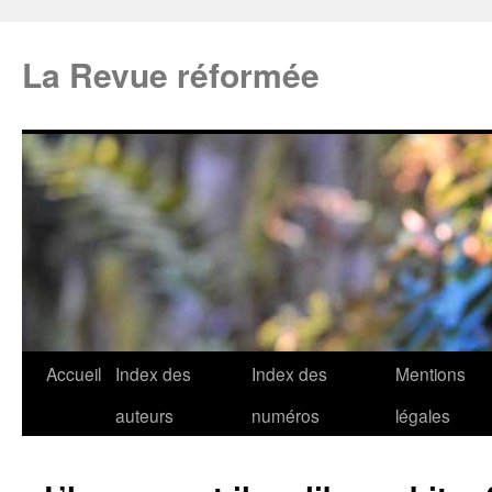
La Revue réformée
Accueil
Index des
Index des
Mentions
auteurs
numéros
légales