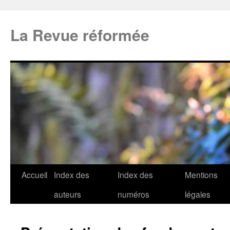
La Revue réformée
Accueil
Index des
Index des
Mentions
auteurs
numéros
légales