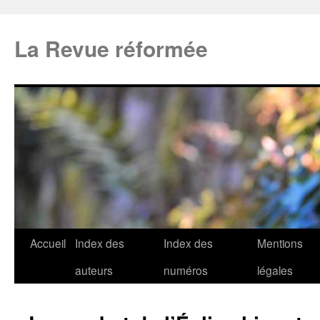
La Revue réformée
Accueil
Index des
Index des
Mentions
auteurs
numéros
légales