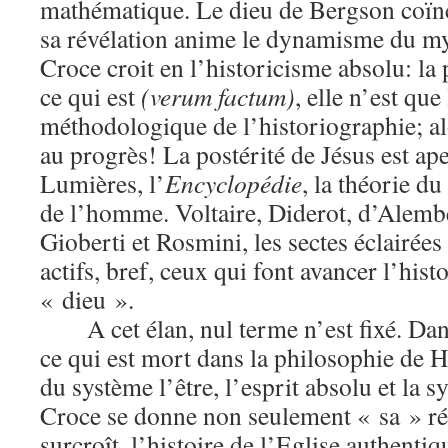
mathématique. Le dieu de Bergson coïnci
sa révélation anime le dynamisme du my
Croce croit en l’historicisme absolu: la
ce qui est
(verum factum)
, elle n’est qu
méthodologique de l’historiographie; alo
au progrès! La postérité de Jésus est ap
Lumières, l’
Encyclopédie
, la théorie du
de l’homme. Voltaire, Diderot, d’Alembe
Gioberti et Rosmini, les sectes éclairées 
actifs, bref, ceux qui font avancer l’hist
« dieu ».
A cet élan, nul terme n’est fixé. Dan
ce qui est mort dans la philosophie de H
du système l’être, l’esprit absolu et la 
Croce se donne non seulement « sa » ré
surcroît, l’histoire de l’Eglise authentiq