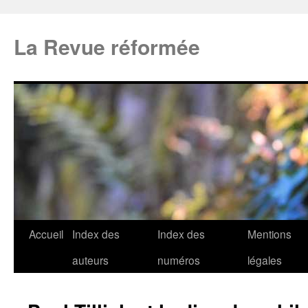
La Revue réformée
Accueil
Index des
Index des
Mentions
auteurs
numéros
légales