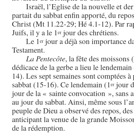
Israël, l’Eglise de la nouvelle et de
partait du sabbat enfin apporté, du repo
Christ (Mt 11.22-29; Hé 4.1-12). Par ra
Juifs, il y a le 1
jour des chrétiens.
er
Le 1
jour a déjà son importance d
er
Testament.
La Pentecôte
, la fête des moissons
dédicace de la gerbe a lieu le lendemain 
14). Les sept semaines sont comptées à 
sabbat (15-16). Ce lendemain (1
jour d
er
jour de la « sainte convocation », san
au jour du sabbat. Ainsi, même sous l’an
peuple de Dieu a observé des repos, des
anticipant la venue de la grande Moiss
de la rédemption.