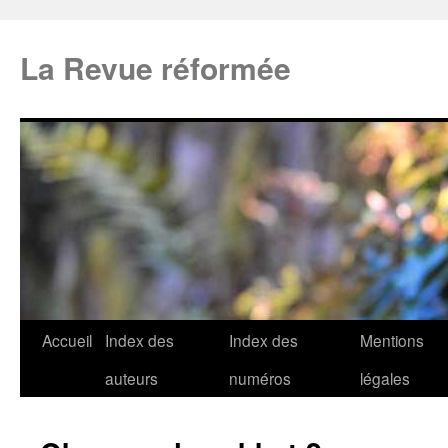
La Revue réformée
Accueil
Index des
Index des
Mentions
auteurs
numéros
légales