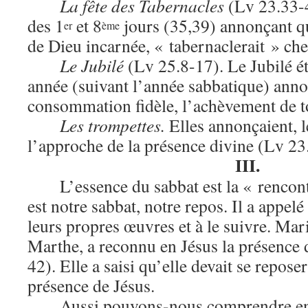
La fête des Tabernacles
(Lv 23.33-4
des 1
et 8
jours (35,39) annonçant qu
er
ème
de Dieu incarnée, « tabernaclerait » che
Le Jubilé
(Lv 25.8-17). Le Jubilé ét
année (suivant l’année sabbatique) anno
consommation fidèle, l’achèvement de to
Les trompettes.
Elles annonçaient, l
l’approche de la présence divine (Lv 23
III.
L’essence du sabbat est la « rencon
est notre sabbat, notre repos. Il a appelé 
leurs propres œuvres et à le suivre. Mar
Marthe, a reconnu en Jésus la présence 
42). Elle a saisi qu’elle devait se reposer
présence de Jésus.
Aussi pouvons-nous comprendre en 