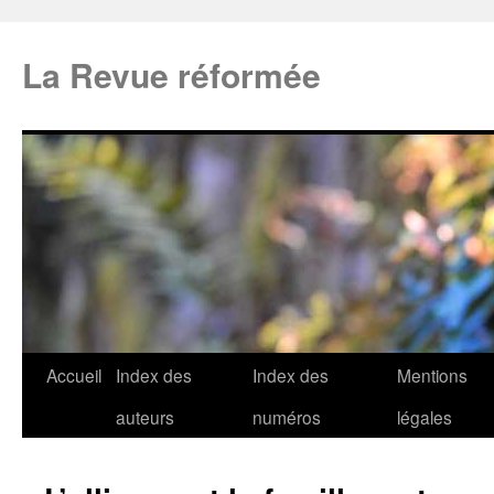
La Revue réformée
Accueil
Index des
Index des
Mentions
auteurs
numéros
légales