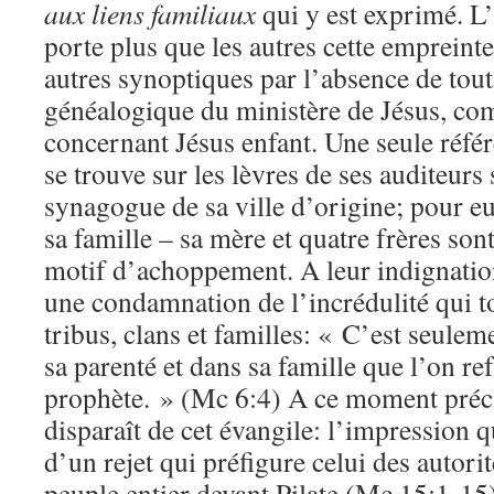
aux liens familiaux
qui y est exprimé. L
porte plus que les autres cette empreinte:
autres synoptiques par l’absence de tou
généalogique du ministère de Jésus, co
concernant Jésus enfant. Une seule réfé
se trouve sur les lèvres de ses auditeurs 
synagogue de sa ville d’origine; pour e
sa famille – sa mère et quatre frères so
motif d’achoppement. A leur indignatio
une condamnation de l’incrédulité qui to
tribus, clans et familles: « C’est seulem
sa parenté et dans sa famille que l’on r
prophète. » (Mc 6:4) A ce moment précis
disparaît de cet évangile: l’impression q
d’un rejet qui préfigure celui des autori
peuple entier devant Pilate (Mc 15:1-15)