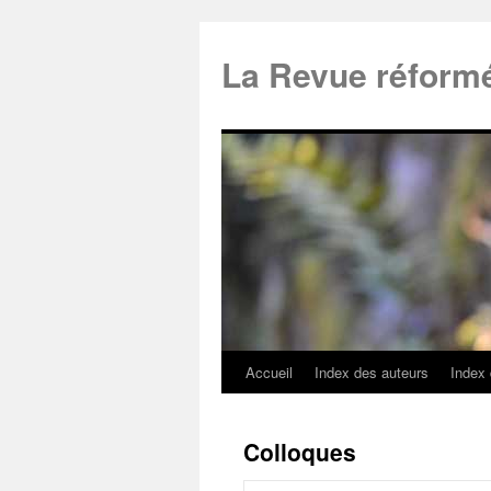
La Revue réform
Accueil
Index des auteurs
Index
Colloques