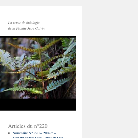
La revue de théologie
de la Faculté Jean Calvin
Articles du n°220
Sommaire N° 220 – 2002/5 –